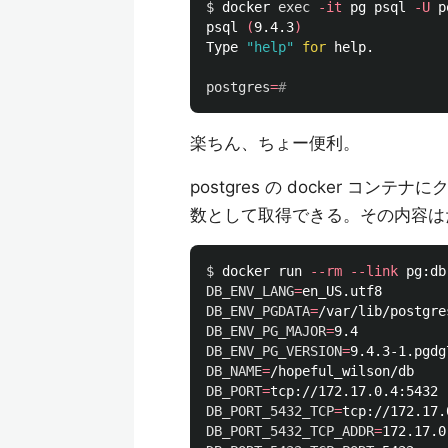
$ 
docker 
exec
-it
 pg psql 
-U
 p
psql 
(
9.4.3
)
Type 
"help"
for 
help.

postgres
=
#
楽ちん、ちょー便利。
postgres の docker 
数として取得できる。その内容は
$ 
docker run 
--rm
--link
 pg:db
DB_ENV_LANG
=
DB_ENV_PGDATA
=
DB_ENV_PG_MAJOR
=
DB_ENV_PG_VERSION
=
DB_NAME
=
DB_PORT
=
DB_PORT_5432_TCP
=
DB_PORT_5432_TCP_ADDR
=