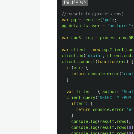
pg_json.js
//console.log(process.env);
var
pg
=
require
(
'
pg
'
);
pg
.
defaults
.
user
=
"
postgres
"
;
var
conString
=
process
.
env
.
DB
var
client
=
new
pg
.
Client
(
con
client
.
on
(
'
drain
'
,
client
.
end
.
client
.
connect
(
function
(
err
)
{
if
(
err
)
{
return
console
.
error
(
'
coul
}
var
filter
=
{
author
:
"
Snaf
client
.
query
(
'
SELECT * FROM 
if
(
err
)
{
return
console
.
error
(
'
er
}
console
.
log
(
result
.
rows
);
console
.
log
(
result
.
rows
[
0
]
console
.
log
(
result
.
rows
[
0
]