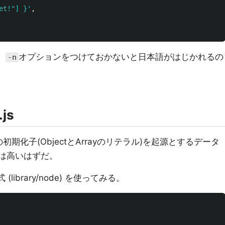
et!"] }'
,
、
オプションをつけておかないと日本語がはじかれるの
-n
.js
pt の初期化子(ObjectとArrayのリテラル)を起源とするデータ
和性は高いはずだ。
式 (library/node) を使ってみる。