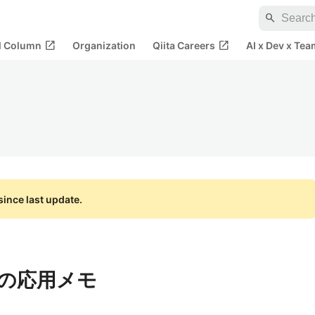
search
open_in_new
open_in_new
al Column
Organization
Qiita Careers
AI x Dev x Tea
ince last update.
ON の応用メモ