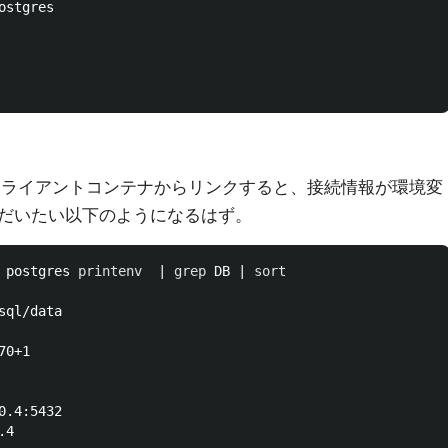
ostgres

コンテナにクライアントコンテナからリンクすると、接続情報が環境変
だいたい以下のようになるはず。
 postgres 
printenv
  | 
grep 
DB | 