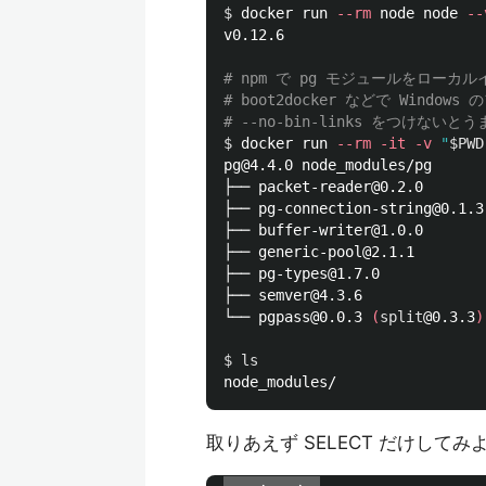
$ 
docker run 
--rm
 node node 
--
v0.12.6

# npm で pg モジュールをローカ
# boot2docker などで Wind
# --no-bin-links をつけない
$ 
docker run 
--rm
-it
-v
"
$PWD
pg@4.4.0 node_modules/pg

├── packet-reader@0.2.0

├── pg-connection-string@0.1.3

├── buffer-writer@1.0.0

├── generic-pool@2.1.1

├── pg-types@1.7.0

├── semver@4.3.6

└── pgpass@0.0.3 
(
split
@0.3.3
)
$ 
取りあえず SELECT だけしてみ