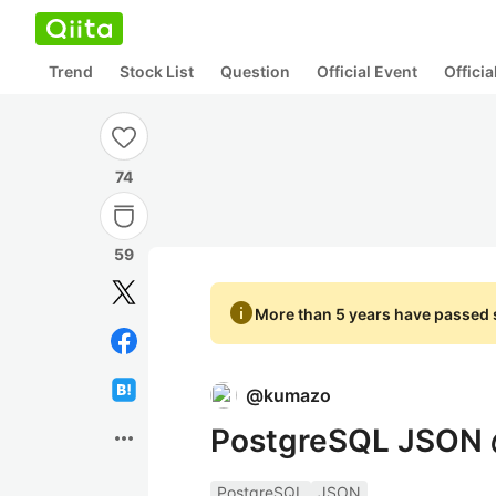
Trend
Stock List
Question
Official Event
Offici
74
59
info
More than 5 years have passed s
@
kumazo
PostgreSQL JS
more_horiz
PostgreSQL
JSON