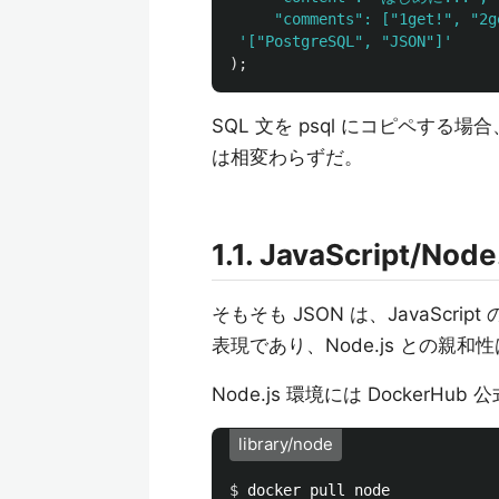
     "comments": ["1get!", "2g
'["PostgreSQL", "JSON"]'
);
SQL 文を psql にコピペする場合
は相変わらずだ。
1.1. JavaScript/Node
そもそも JSON は、JavaScri
表現であり、Node.js との親
Node.js 環境には DockerHub 公
library/node
$ 