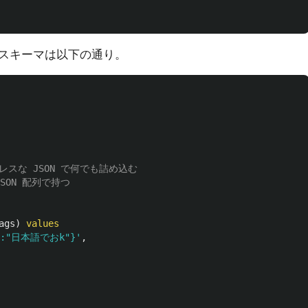
スキーマは以下の通り。
マレスな JSON で何でも詰め込む
JSON 配列で持つ
ags
)
values
e":"日本語でおk"}'
,

