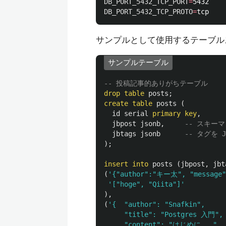
DB_PORT_5432_TCP_PORT
=
DB_PORT_5432_TCP_PROTO
=
サンプルとして使用するテーブル
サンプルテーブル
-- 投稿記事的ありがちテーブル
drop
table
posts
;
create
table
posts
(
id
serial
primary
key
,
jbpost
jsonb
,
-- スキー
jbtags
jsonb
-- タグを 
);
insert
into
posts
(
jbpost
,
jbt
(
'{"author":"キー太", "messag
'["hoge", "Qiita"]'
),
(
'{  "author": "Snafkin", 

     "title": "Postgres 入門", 
     "content": "はじめに...", 
