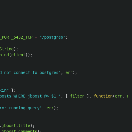
_PORT_5432_TCP
+
"
/postgres
"
;
String
);
bind
(
client
));
d not connect to postgres
'
,
err
);
kin
"
};
posts WHERE jbpost @> $1 
'
,
[
filter
],
function
(
err
,
re
ror running query
'
,
err
);
.
jbpost
.
title
);
.
jbpost
.
comments
);