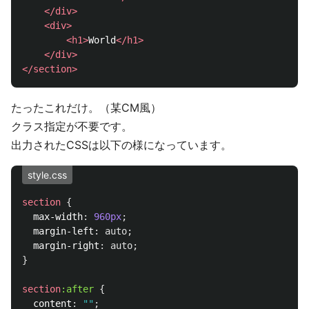
</div>
<div>
<h1>
World
</h1>
</div>
</section>
たったこれだけ。（某CM風）
クラス指定が不要です。
出力されたCSSは以下の様になっています。
style.css
section
{
max-width
:
960px
;
margin-left
:
auto
;
margin-right
:
auto
;
}
section
:after
{
content
:
""
;