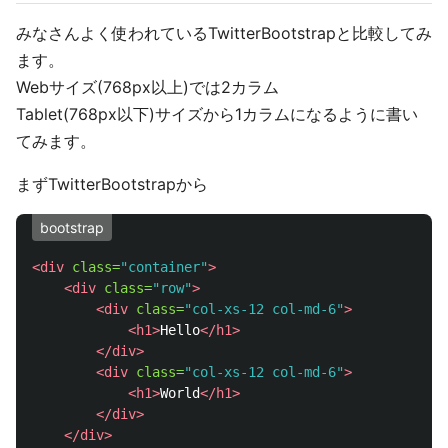
みなさんよく使われているTwitterBootstrapと比較してみ
ます。
Webサイズ(768px以上)では2カラム
Tablet(768px以下)サイズから1カラムになるように書い
てみます。
まずTwitterBootstrapから
bootstrap
<div
class=
"container"
>
<div
class=
"row"
>
<div
class=
"col-xs-12 col-md-6"
>
<h1>
Hello
</h1>
</div>
<div
class=
"col-xs-12 col-md-6"
>
<h1>
World
</h1>
</div>
</div>