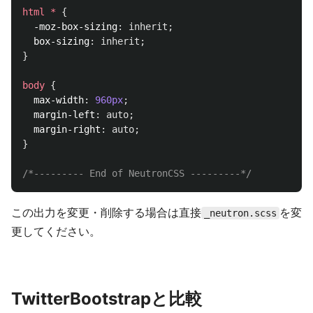
html
*
{
-moz-box-sizing
:
inherit
;
box-sizing
:
inherit
;
}
body
{
max-width
:
960px
;
margin-left
:
auto
;
margin-right
:
auto
;
}
/*--------- End of NeutronCSS ---------*/
この出力を変更・削除する場合は直接
を変
_neutron.scss
更してください。
TwitterBootstrapと比較