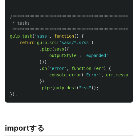
/**************************************************

 * tasks

 *************************************************/
gulp
.
task
(
'
sass
'
,
function
()
{
return
gulp
.
src
(
'
sass/*.s?ss
'
)
.
pipe
(
sass
({
outputStyle
:
'
expanded
'
}))
.
on
(
'
error
'
,
function 
(
err
)
{
console
.
error
(
'
Error
'
,
err
.
message
);
})
.
pipe
(
gulp
.
dest
(
"
css
"
));
});
importする