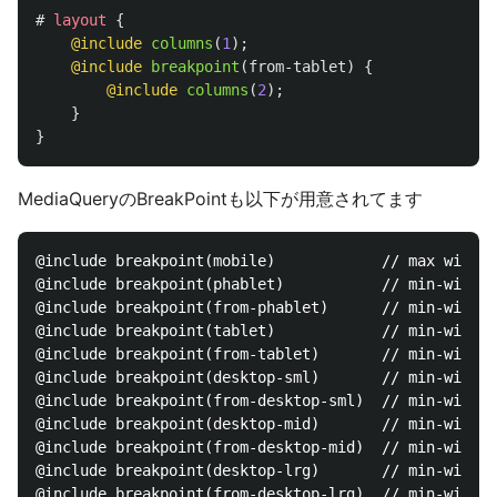
#
layout
{
@include
columns
(
1
);
@include
breakpoint
(
from-tablet
)
{
@include
columns
(
2
);
}
}
MediaQueryのBreakPointも以下が用意されてます
@include breakpoint(mobile)            // max width:
@include breakpoint(phablet)           // min-width:
@include breakpoint(from-phablet)      // min-width:
@include breakpoint(tablet)            // min-width:
@include breakpoint(from-tablet)       // min-width:
@include breakpoint(desktop-sml)       // min-width:
@include breakpoint(from-desktop-sml)  // min-width:
@include breakpoint(desktop-mid)       // min-width:
@include breakpoint(from-desktop-mid)  // min-width:
@include breakpoint(desktop-lrg)       // min-width:
@include breakpoint(from-desktop-lrg)  // min-width: