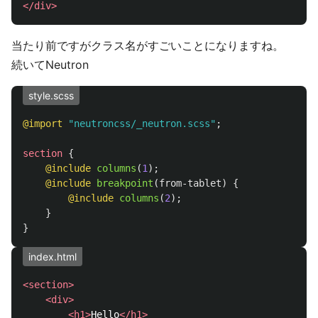
</div>
当たり前ですがクラス名がすごいことになりますね。
続いてNeutron
style.scss
@import
"neutroncss/_neutron.scss"
;
section
{
@include
columns
(
1
);
@include
breakpoint
(
from-tablet
)
{
@include
columns
(
2
);
}
}
index.html
<section>
<div>
<h1>
Hello
</h1>