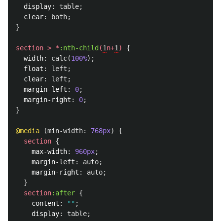
display
:
table
;
clear
:
both
;
}
section
>
*
:nth-child
(
1
n
+
1
)
{
width
:
calc
(
100%
);
float
:
left
;
clear
:
left
;
margin-left
:
0
;
margin-right
:
0
;
}
@media
(
min-width
:
768px
)
{
section
{
max-width
:
960px
;
margin-left
:
auto
;
margin-right
:
auto
;
}
section
:after
{
content
:
""
;
display
:
table
;