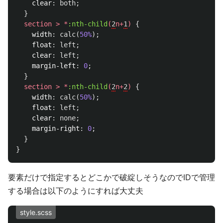
clear
:
both
;
}
section
>
*
:nth-child
(
2
n
+
1
)
{
width
:
calc
(
50%
);
float
:
left
;
clear
:
left
;
margin-left
:
0
;
}
section
>
*
:nth-child
(
2
n
+
2
)
{
width
:
calc
(
50%
);
float
:
left
;
clear
:
none
;
margin-right
:
0
;
}
}
要素だけで指定するとどこかで破綻しそうなのでIDで管理
する場合は以下のようにすれば大丈夫
style.scss