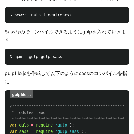
Sassなのでコンパイルできるようにgulpを入れておきま
す
gulpfile.jsを作成して以下のようにsassのコンパイルを指
定
gulpfile.js
/**************************************************

 * modules laod

 *************************************************/
var
gulp
=
require
(
'
gulp
'
);
var
sass
=
require
(
'
gulp-sass
'
);