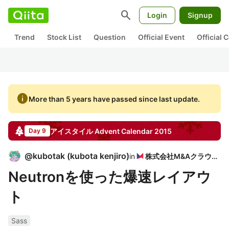
search
Login
Signup
Trend
Stock List
Question
Official Event
Official
info
More than 5 years have passed since last update.
アイスタイル
Advent Calendar
2015
Day 9
@
kubotak
(
kubota kenjiro
)
in
株式会社M&Aクラウド
Neutronを使った爆速レイアウ
ト
Sass