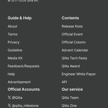
© 2011-
2026
Qiita Inc.
Guide & Help
Contents
About
Release Note
Terms
Official Event
Privacy
Official Column
Guideline
Advent Calendar
Media Kit
Qiita Tech Festa
Feedback/Requests
Qiita Award
Help
Engineer White Paper
Advertisement
API
Official Accounts
Our service
@Qiita
Qiita Team
@qiita_milestone
Qiita Zine