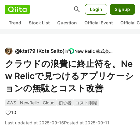
search
Login
Signup
Trend
Stock List
Question
Official Event
Official
@
ktst79
(
Kota Saito
)
in
New Relic 株式会社
クラウドの浪費に終止符を。Ne
w Relicで見つけるアプリケーシ
ョンの無駄とコスト改善
AWS
NewRelic
Cloud
初心者
コスト削減
10
Last updated at
2025-09-16
Posted at
2025-09-11