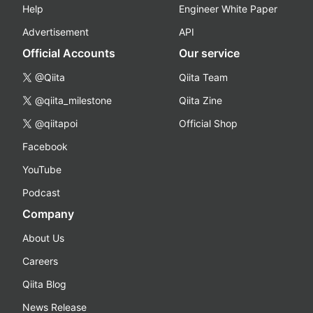
Help
Engineer White Paper
Advertisement
API
Official Accounts
Our service
@Qiita
Qiita Team
@qiita_milestone
Qiita Zine
@qiitapoi
Official Shop
Facebook
YouTube
Podcast
Company
About Us
Careers
Qiita Blog
News Release