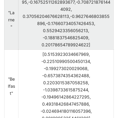
95,-0.16752511262893677,-0.708721876144
4092,
"La
0.37056204676628113,-0.9627646803855
rne
896,-0.17660734057426453,
"
0.5529423356056213,
-0.1881837546825409,
0.20178654789924622]
[0.5153923034667969,
-0.22510990500450134,
-0.199273020029068,
-0.6573874354362488,
"Be
0.2203015387058258,
lfas
-1.0398733615875244,
t"
-0.19496142864227295,
0.49318426847457886,
-0.024694180116057396,