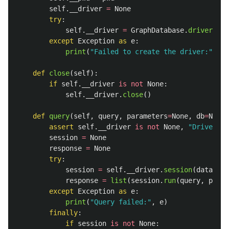
self
.
__driver
=
None
try
:
self
.
__driver
=
GraphDatabase
.
driver
(
sel
except
Exception
as
e
:
print
(
"
Failed to create the driver:
"
,
e
)
def
close
(
self
):
if
self
.
__driver
is
not
None
:
self
.
__driver
.
close
()
def
query
(
self
,
query
,
parameters
=
None
,
db
=
None
)
assert
self
.
__driver
is
not
None
,
"
Driver no
session
=
None
response
=
None
try
:
session
=
self
.
__driver
.
session
(
database
response
=
list
(
session
.
run
(
query
,
param
except
Exception
as
e
:
print
(
"
Query failed:
"
,
e
)
finally
:
if
session
is
not
None
: