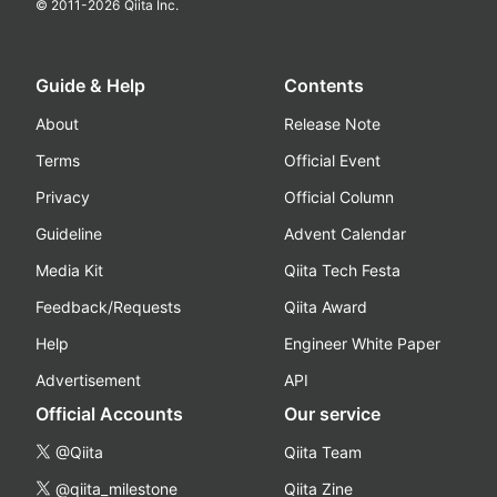
© 2011-
2026
Qiita Inc.
Guide & Help
Contents
About
Release Note
Terms
Official Event
Privacy
Official Column
Guideline
Advent Calendar
Media Kit
Qiita Tech Festa
Feedback/Requests
Qiita Award
Help
Engineer White Paper
Advertisement
API
Official Accounts
Our service
@Qiita
Qiita Team
@qiita_milestone
Qiita Zine