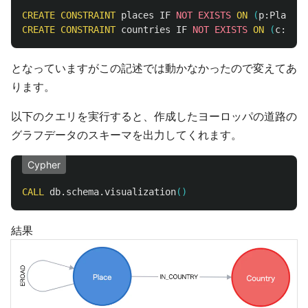
CREATE
CONSTRAINT
places
IF
NOT
EXISTS
ON
(
p:
Place
)
CREATE
CONSTRAINT
countries
IF
NOT
EXISTS
ON
(
c:
Coun
となっていますがこの記述では動かなかったので変えてあ
ります。
以下のクエリを実行すると、作成したヨーロッパの道路の
グラフデータのスキーマを出力してくれます。
Cypher
CALL
db.schema.visualization
()
結果