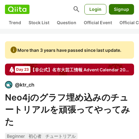
search
Login
Signup
Trend
Stock List
Question
Official Event
Official
info
More than 3 years have passed since last update.
【非公式】名市大芸工情報
Advent Calendar
2022
Day 23
@
ktr_ch
Neo4jのグラフ埋め込みのチュ
ートリアルを頑張ってやってみ
た
Beginner
初心者
チュートリアル