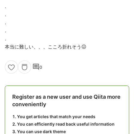
.
.
.
.
.
本当に難しい、、、こころ折れそう😖
comment
0
Register as a new user and use Qiita more
conveniently
You get articles that match your needs
You can efficiently read back useful information
You can use dark theme