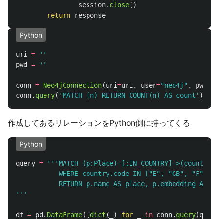
session
.
close
()
return
response
Python
uri
=
''
pwd
=
''
conn
=
Neo4jConnection
(
uri
=
uri
,
user
=
"
neo4j
"
,
pwd
=
pw
conn
.
query
(
'
MATCH (n) RETURN COUNT(n) AS count
'
)
作成してあるリレーションをPython側に持ってくる
Python
query
=
'''
MATCH (p:Place)-[:IN_COUNTRY]->(country)

           WHERE country.code IN [
"
E
"
, 
"
GB
"
, 
"
F
"
, 
"
T
'''
df
=
pd
.
DataFrame
([
dict
(
_
)
for
_
in
conn
.
query
(
query