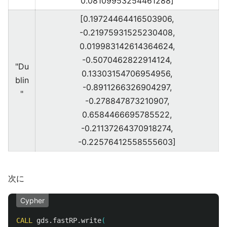
0.08109953254461288]
[0.19724464416503906,
-0.21975931525230408,
0.019983142614364624,
-0.5070462822914124,
"Du
0.13303154706954956,
blin
-0.8911266326904297,
"
-0.278847873210907,
0.6584466695785522,
-0.21137264370918274,
-0.22576412558555603]
次に
Cypher
CALL
gds.fastRP.write
(