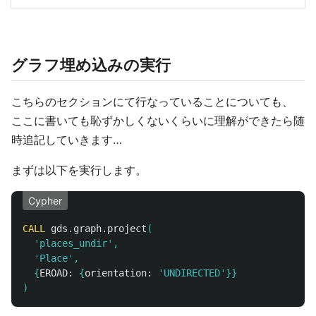
グラフ埋め込みの実行
こちらのセクションにて行なっていることについても、
ここに書いても恥ずかしくないくらいに理解ができたら随
時追記していきます…
まずは以下を実行します。
Cypher
CALL
gds.graph.project
(
'places_undir'
,
'Place'
,
{
EROAD:
{
orientation:
'UNDIRECTED'
}}
)