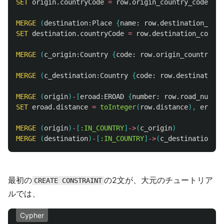
SET
origin.countryCode
=
row.origin_country_code
MERGE
(
destination:
Place
{
name:
row.destination_refe
SET
destination.countryCode
=
row.destination_countr
MERGE
(
c_origin:
Country
{
code:
row.origin_country_co
MERGE
(
c_destination:
Country
{
code:
row.destination_
MERGE
(
origin
)
-
[
eroad:
EROAD
{
number:
row.road_number
SET
eroad.distance
=
toInteger
(
row.distance
),
eroad.
MERGE
(
origin
)
-
[
:IN_COUNTRY
]
->
(
c_origin
)
MERGE
(
destination
)
-
[
:IN_COUNTRY
]
->
(
c_destination
);
最初の
の2文が、大元のチュートリア
CREATE CONSTRAINT
ルでは、
Cypher