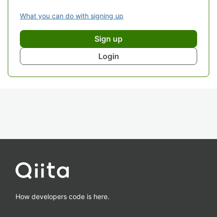
What you can do with signing up
Sign up
Login
How developers code is here.