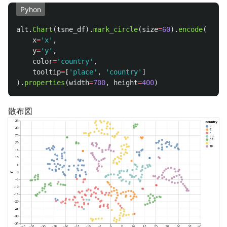
Pyhon
alt
.
Chart
(
tsne_df
).
mark_circle
(
size
=
60
).
encode
(
x
=
'
x
'
,
y
=
'
y
'
,
color
=
'
country
'
,
tooltip
=
[
'
place
'
,
'
country
'
]
).
properties
(
width
=
700
,
height
=
400
)
散布図