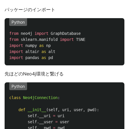
パッケージのインポート
Python
from
neo4j
import
GraphDatabase
from
sklearn.manifold
import
TSNE
import
numpy
as
np
import
altair
as
alt
import
pandas
as
pd
先ほどのNeo4j環境と繋げる
Python
class
Neo4jConnection
:
def
__init__
(
self
,
uri
,
user
,
pwd
):
self
.
__uri
=
uri
self
.
__user
=
user
self
.
__pwd
=
pwd