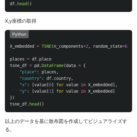
df
.
head
()
X,y座標の取得
Python
X_embedded
=
TSNE
(
n_components
=
2
,
random_state
=
6
).
fi
places
=
df
.
place
tsne_df
=
pd
.
DataFrame
(
data
=
{
"
place
"
:
places
,
"
country
"
:
df
.
country
,
"
x
"
:
[
value
[
0
]
for
value
in
X_embedded
],
"
y
"
:
[
value
[
1
]
for
value
in
X_embedded
]
})
tsne_df
.
head
()
以上のデータを基に散布図を作成してビジュアライズす
る。