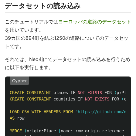
データセットの読み込み
このチュートリアルでは
ヨーロッパの道路のデータセット
を用いています。
39カ国の894町を結ぶ1250の道路についてのデータセッ
トです。
それでは、Neo4jにてデータセットの読み込みを行うため
に以下を実行します。
Cypher
CREATE
CONSTRAINT
places
IF
NOT
EXISTS
FOR
(
p:
Place
)
CREATE
CONSTRAINT
countries
IF
NOT
EXISTS
FOR
(
c:
Cou
LOAD
CSV
WITH
HEADERS
FROM
"https://github.com/neo4j
AS
row
MERGE
(
origin:
Place
{
name:
row.origin_reference_plac