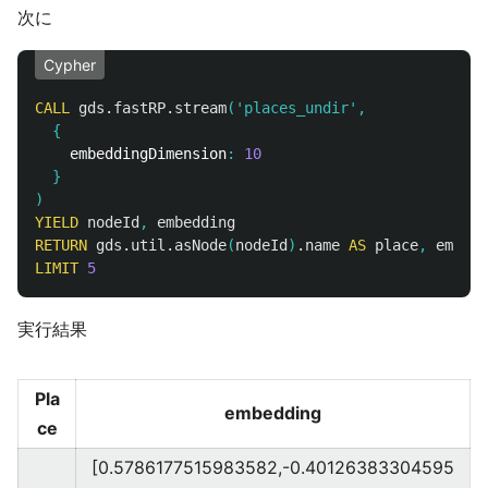
次に
Cypher
CALL
gds.fastRP.stream
(
'places_undir'
,
{
embeddingDimension
:
10
}
)
YIELD
nodeId
,
embedding
RETURN
gds.util.asNode
(
nodeId
)
.name
AS
place
,
embedd
LIMIT
5
実行結果
Pla
embedding
ce
[0.5786177515983582,-0.40126383304595