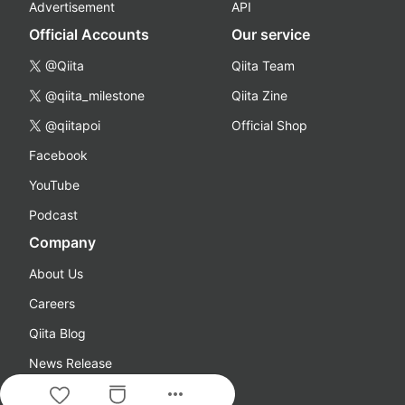
Advertisement
API
Official Accounts
Our service
@Qiita
Qiita Team
@qiita_milestone
Qiita Zine
@qiitapoi
Official Shop
Facebook
YouTube
Podcast
Company
About Us
Careers
Qiita Blog
News Release
more_horiz