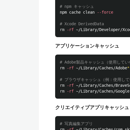
# npm キャッシュ
npm cache clean 
--force
# Xcode DerivedData
rm
-rf
アプリケーションキャッシュ
# Adobe製品キャッシュ（使用して
rm
-rf
 ~/Library/Caches/Adobe
*
# ブラウザキャッシュ（例：使用し
rm
-rf
rm
-rf
 ~/Library/Caches/Google
クリエイティブアプリキャッシュ
# 写真編集アプリ
rm
-rf
 ~/Library/Caches/com.sk