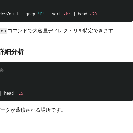
dev/null | 
grep
"G"
 | 
sort
-hr
 | 
head
-20
コマンドで大容量ディレクトリを特定できます。
du
詳細分析
認
| 
head
-15
データが蓄積される場所です。