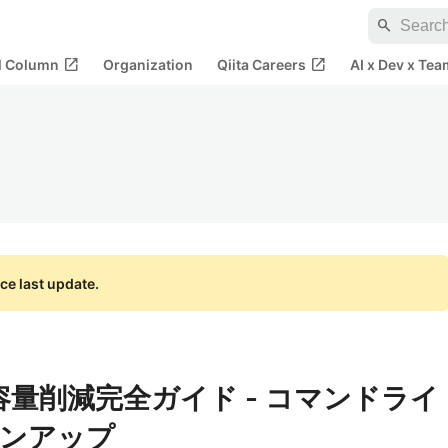
search
open_in_new
open_in_new
al Column
Organization
Qiita Careers
AI x Dev x Tea
ce last update.
容量削減完全ガイド - コマンドライ
ーンアップ