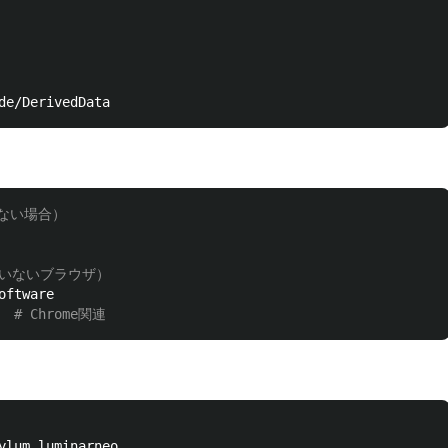
いない場合）
ていないブラウザ）
  
# Chrome関連
ylum.luminarneo
