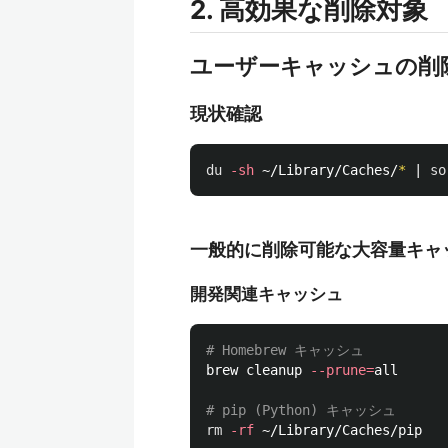
2. 高効果な削除対象
ユーザーキャッシュの削
現状確認
du
-sh
 ~/Library/Caches/
*
 | 
so
一般的に削除可能な大容量キャ
開発関連キャッシュ
# Homebrew キャッシュ
brew cleanup 
--prune
=
all

# pip (Python) キャッシュ
rm
-rf
 ~/Library/Caches/pip
