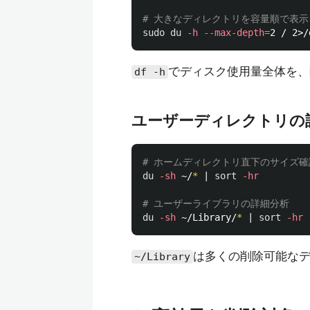
# 大きなディレクトリを容量順で表示
sudo du
-h
--max-depth
=
2 / 2>/
でディスク使用量全体を、
df -h
ユーザーディレクトリの
# ホームディレクトリ直下のサイズ確
du
-sh
 ~/
*
 | 
sort
-hr
# ユーザーライブラリの詳細分析
du
-sh
 ~/Library/
*
 | 
sort
-hr
 
は多くの削除可能な
~/Library