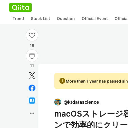
Trend
Stock List
Question
Official Event
Offici
15
11
info
More than 1 year has passed sin
@
ktdatascience
macOSストレージ
more_horiz
ンで効率的にクリ