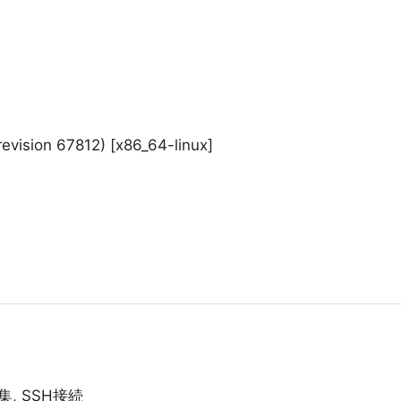
evision 67812) [x86_64-linux]
le編集, SSH接続