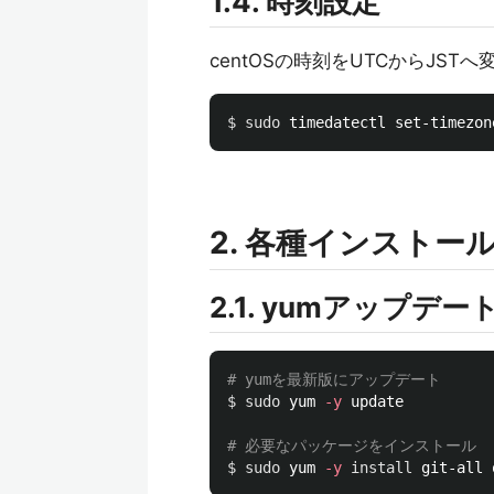
1.4. 時刻設定
centOSの時刻をUTCからJSTへ
$ 
sudo 
2. 各種インストー
2.1. yumアップ
# yumを最新版にアップデート
$ 
sudo 
yum 
-y
 update

# 必要なパッケージをインストール
$ 
sudo 
yum 
-y
install 