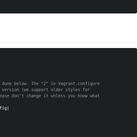
 done below. The "2" in Vagrant.configure
 version (we support older styles for
ease don't change it unless you know what
fig|
