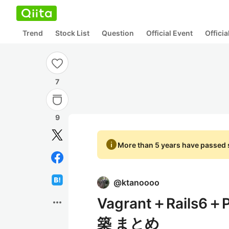
Trend
Stock List
Question
Official Event
Offici
7
9
info
More than 5 years have passed s
@
ktanoooo
Vagrant＋Rails6
more_horiz
築 まとめ