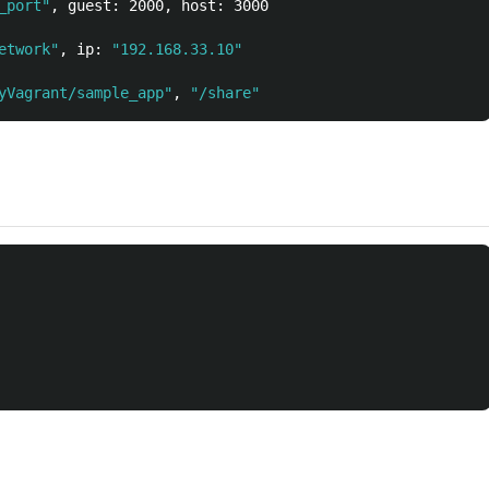
_port"
, guest: 2000, host: 3000

etwork"
, ip: 
"192.168.33.10"
yVagrant/sample_app"
, 
"/share"