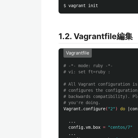
$ 
1.2. Vagrantfile編集
Vagrantfile
# -*- mode: ruby -*-
# vi: set ft=ruby :
# All Vagrant configuration is
# configures the configuration
# backwards compatibility). Pl
# you're doing.
Vagrant.configure
(
"2"
)
do
 |con
  ...

  config.vm.box 
=
"centos/7"
  ...
