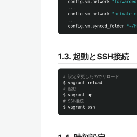
  config.vm.network 
"forwarded
  ...

  config.vm.network 
"private_n
  ...

  config.vm.synced_folder 
"~/M
1.3. 起動とSSH接続
# 設定変更したのでリロード
$ 
# 起動
$ 
# SSH接続
$ 