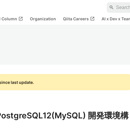
search
open_in_new
open_in_new
al Column
Organization
Qiita Careers
AI x Dev x Tea
ince last update.
＋PostgreSQL12(MySQL) 開発環境構