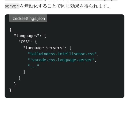
を無効化することで同じ効果を得られます。
server
.zed/settings.json
{
"languages"
:
{
"CSS"
:
{
"language_servers"
:
[
"tailwindcss-intellisense-css"
,
"!vscode-css-language-server"
,
"..."
]
}
}
}