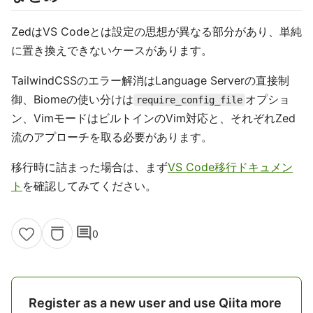
ZedはVS Codeとは設定の思想が異なる部分があり、単純
に置き換えできないケースがあります。
TailwindCSSのエラー解消はLanguage Serverの直接制
御、Biomeの使い分けは
オプショ
require_config_file
ン、VimモードはビルトインのVim対応と、それぞれZed
流のアプローチを取る必要があります。
移行時に詰まった場合は、まず
VS Code移行ドキュメン
ト
を確認してみてください。
comment
0
Register as a new user and use Qiita more