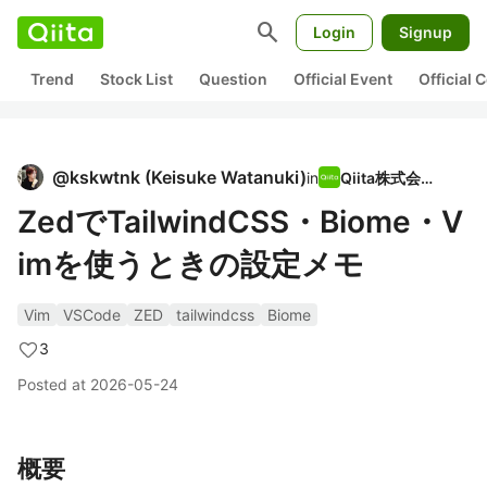
search
Login
Signup
Trend
Stock List
Question
Official Event
Official
@
kskwtnk
(
Keisuke Watanuki
)
in
Qiita株式会社
ZedでTailwindCSS・Biome・V
imを使うときの設定メモ
Vim
VSCode
ZED
tailwindcss
Biome
3
Posted at
2026-05-24
概要