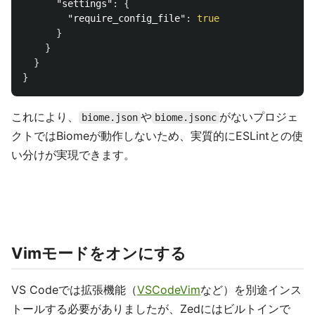
"settings"
:
{
"require_config_file"
:
true
}
}
}
}
これにより、
や
がないプロジェ
biome.json
biome.jsonc
クトではBiomeが動作しないため、実質的にESLintとの使
い分けが実現できます。
Vimモードをオンにする
VS Codeでは拡張機能（
VSCodeVim
など）を別途インス
トールする必要がありましたが、Zedにはビルトインで