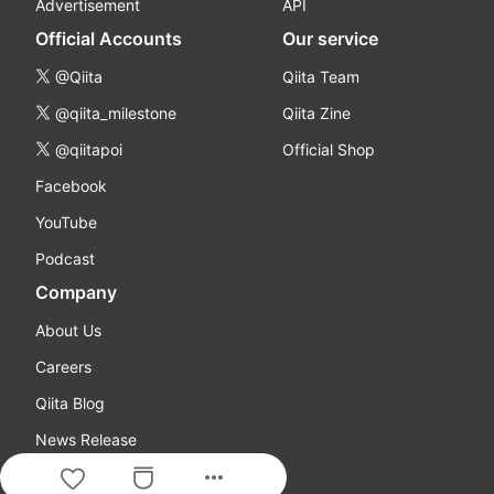
Advertisement
API
Official Accounts
Our service
@Qiita
Qiita Team
@qiita_milestone
Qiita Zine
@qiitapoi
Official Shop
Facebook
YouTube
Podcast
Company
About Us
Careers
Qiita Blog
News Release
more_horiz