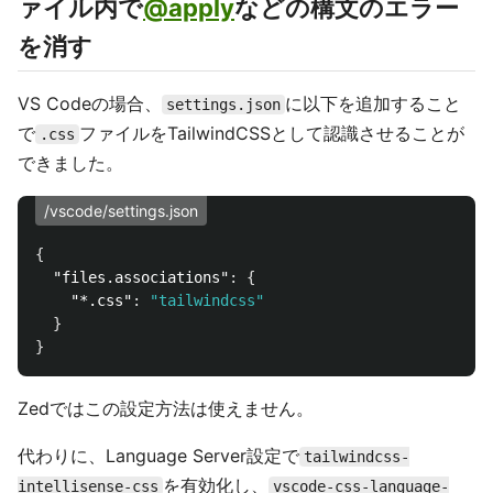
ァイル内で
@apply
などの構文のエラー
を消す
VS Codeの場合、
に以下を追加すること
settings.json
で
ファイルをTailwindCSSとして認識させることが
.css
できました。
/vscode/settings.json
{
"files.associations"
:
{
"*.css"
:
"tailwindcss"
}
}
Zedではこの設定方法は使えません。
代わりに、Language Server設定で
tailwindcss-
を有効化し、
intellisense-css
vscode-css-language-