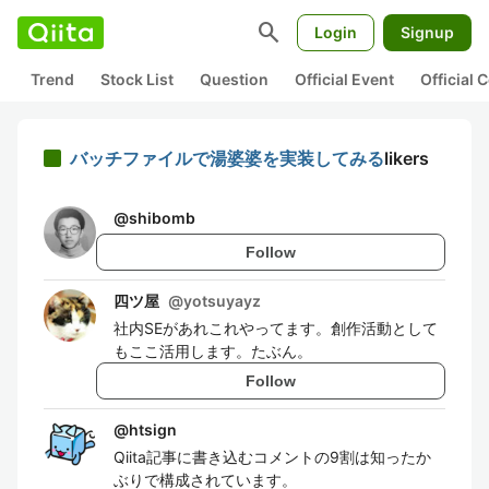
search
Login
Signup
Trend
Stock List
Question
Official Event
Official
バッチファイルで湯婆婆を実装してみる
likers
@
shibomb
Follow
四ツ屋
@
yotsuyayz
社内SEがあれこれやってます。創作活動として
もここ活用します。たぶん。
Follow
@
htsign
Qiita記事に書き込むコメントの9割は知ったか
ぶりで構成されています。