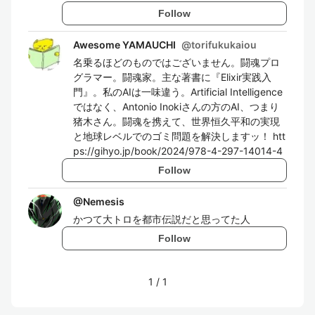
Follow
Awesome YAMAUCHI
@
torifukukaiou
名乗るほどのものではございません。闘魂プロ
グラマー。闘魂家。主な著書に『Elixir実践入
門』。私のAIは一味違う。Artificial Intelligence
ではなく、Antonio Inokiさんの方のAI、つまり
猪木さん。闘魂を携えて、世界恒久平和の実現
と地球レベルでのゴミ問題を解決しますッ！ htt
ps://gihyo.jp/book/2024/978-4-297-14014-4
Follow
@
Nemesis
かつて大トロを都市伝説だと思ってた人
Follow
1
/
1