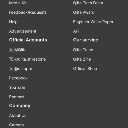
Media Kit
Qiita Tech Festa
Feedback/Requests
Qiita Award
Help
Engineer White Paper
Advertisement
API
Official Accounts
Our service
@Qiita
Qiita Team
@qiita_milestone
Qiita Zine
@qiitapoi
Official Shop
Facebook
YouTube
Podcast
Company
About Us
Careers