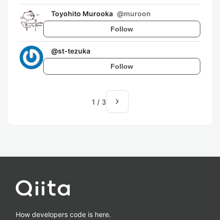
Toyohito Murooka
@
muroon
Follow
@
st-tezuka
Follow
navigate_next
1
/
3
How developers code is here.