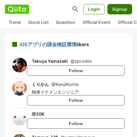
search
Login
Signup
Trend
Stock List
Question
Official Event
Official
iOSアプリの課金検証環境
likers
Takuya Yamazaki
@
zprodev
Follow
くりかん
@
KanjiKurita
独身イケメンエンジニア
Follow
@
20K
Follow