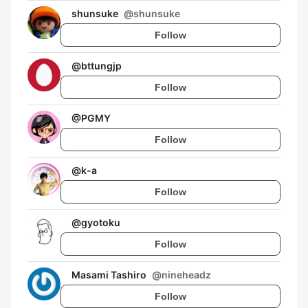
shunsuke
@
shunsuke
Follow
@
bttungjp
Follow
@
PGMY
Follow
@
k-a
Follow
@
gyotoku
Follow
Masami Tashiro
@
nineheadz
Follow