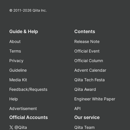
© 2011-
2026
Qiita Inc.
Guide & Help
Contents
About
Release Note
Terms
Official Event
Privacy
Official Column
Guideline
Advent Calendar
Media Kit
Qiita Tech Festa
Feedback/Requests
Qiita Award
Help
Engineer White Paper
Advertisement
API
Official Accounts
Our service
@Qiita
Qiita Team