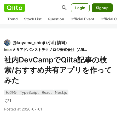
search
Login
Signup
Trend
Stock List
Question
Official Event
Official
@
koyama_shinji
(
小山 慎司
)
in
ＡＲアドバンストテクノロジ株式会社（ARI）
社内DevCampでQiita記事の検
索/おすすめ共有アプリを作って
みた
勉強会
TypeScript
React
Next.js
1
Posted at
2026-07-01