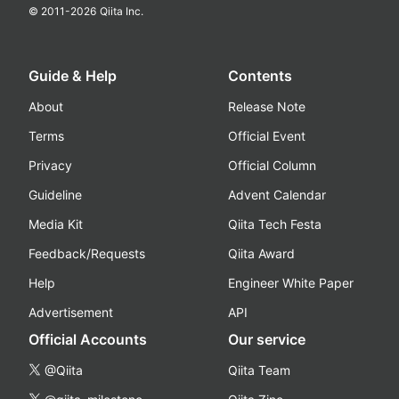
© 2011-
2026
Qiita Inc.
Guide & Help
Contents
About
Release Note
Terms
Official Event
Privacy
Official Column
Guideline
Advent Calendar
Media Kit
Qiita Tech Festa
Feedback/Requests
Qiita Award
Help
Engineer White Paper
Advertisement
API
Official Accounts
Our service
@Qiita
Qiita Team