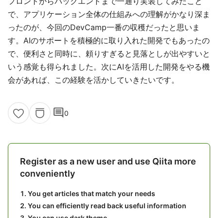
フロントからバックエンドまで一通り実装してみたこと
で、アプリケーション全体の仕組みへの理解がかなり深ま
ったのが、今回のDevCamp一番の収穫だったと思いま
す。AIのサポートを積極的に取り入れた開発でもあったの
で、便利さと同時に、頼りすぎると見落としが出やすいと
いう感覚も得られました。次にAIを活用した開発をやる機
会があれば、この経験を活かしていきたいです。
comment
0
Register as a new user and use Qiita more
conveniently
You get articles that match your needs
You can efficiently read back useful information
You can use dark theme