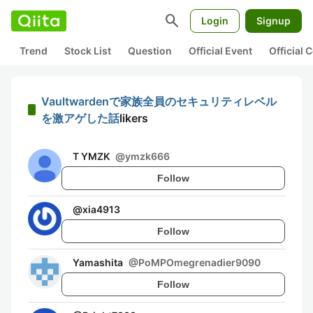
search
Login
Signup
Trend
Stock List
Question
Official Event
Official
Vaultwardenで家族全員のセキュリティレベル
を激アゲした話
likers
T YMZK
@
ymzk666
Follow
@
xia4913
Follow
Yamashita
@
PoMPOmegrenadier9090
Follow