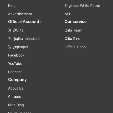
Help
Engineer White Paper
Advertisement
API
Official Accounts
Our service
@Qiita
Qiita Team
@qiita_milestone
Qiita Zine
@qiitapoi
Official Shop
Facebook
YouTube
Podcast
Company
About Us
Careers
Qiita Blog