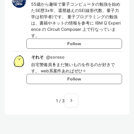
55歳から趣味で量子コンピュータの勉強を始め
たSE歴3x年、還暦越えのSE(線形代数、量子力
学は初学者)です。 量子プログラミングの勉強
は、書籍やネットの情報を参考に IBM Q Experi
ence の Circuit Composer 上で行なっていま
す。
Follow
それそ
@
soreso
自宅警備員👮まだ無いものを作るのが好きで
す。 web系案件あればぜひ✧
Follow
navigate_next
1
/
3