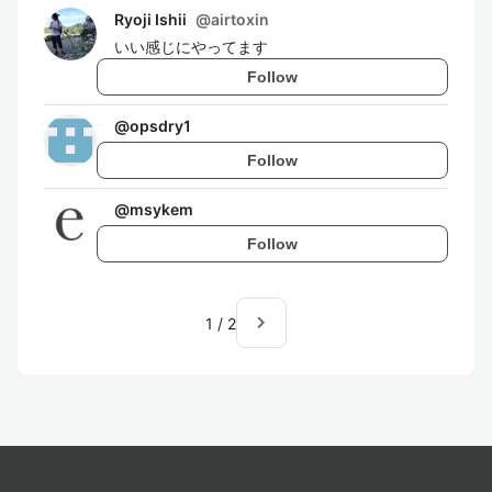
Ryoji Ishii
@
airtoxin
いい感じにやってます
Follow
@
opsdry1
Follow
@
msykem
Follow
navigate_next
1
/
2