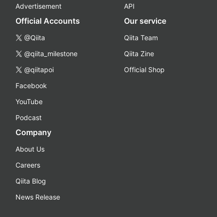
Advertisement
API
Official Accounts
Our service
@Qiita
Qiita Team
@qiita_milestone
Qiita Zine
@qiitapoi
Official Shop
Facebook
YouTube
Podcast
Company
About Us
Careers
Qiita Blog
News Release