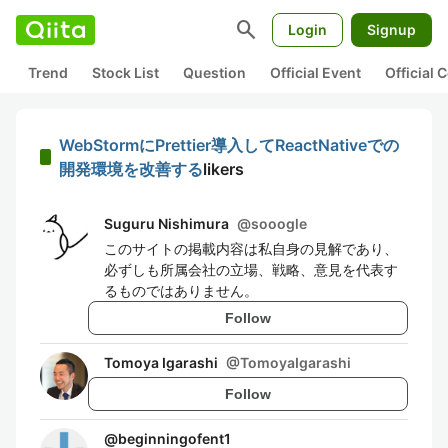
search
Login
Signup
Trend
Stock List
Question
Official Event
Official
WebStormにPrettier導入してReactNativeでの
開発環境を改善する
likers
Suguru Nishimura
@
sooogle
このサイトの掲載内容は私自身の見解であり、
必ずしも所属会社の立場、戦略、意見を代表す
るものではありません。
Follow
Tomoya Igarashi
@
TomoyaIgarashi
Follow
@
beginningofent1