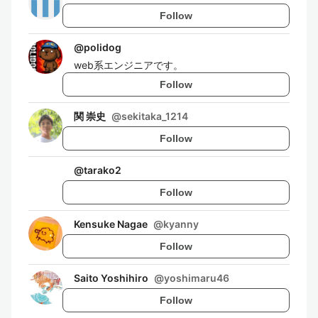
Follow
@
polidog
web系エンジニアです。
Follow
関 崇史
@
sekitaka_1214
Follow
@
tarako2
Follow
Kensuke Nagae
@
kyanny
Follow
Saito Yoshihiro
@
yoshimaru46
Follow