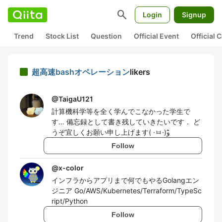
search
Login
Signup
Trend
Stock List
Question
Official Event
Official
超高速bashオペレーション
likers
@
TaigaU121
計算機科学等を全く学んでこなかった学生で
す… 備忘録として書き残していきたいです． ど
うぞ宜しくお願い申し上げます( ·ㅂ·)و ̑̑
Follow
@
x-color
インフラからアプリまで何でもやるGolangエン
ジニア Go/AWS/Kubernetes/Terraform/TypeSc
ript/Python
Follow