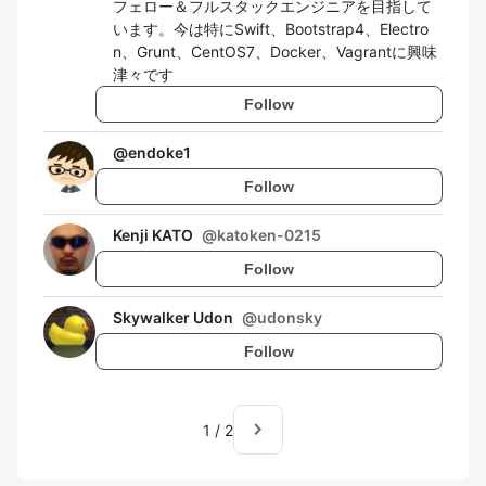
フェロー＆フルスタックエンジニアを目指して
います。今は特にSwift、Bootstrap4、Electro
n、Grunt、CentOS7、Docker、Vagrantに興味
津々です
Follow
@
endoke1
Follow
Kenji KATO
@
katoken-0215
Follow
Skywalker Udon
@
udonsky
Follow
navigate_next
1
/
2