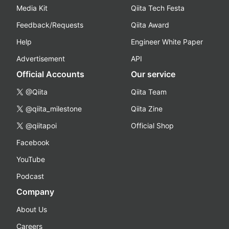
Media Kit
Qiita Tech Festa
Feedback/Requests
Qiita Award
Help
Engineer White Paper
Advertisement
API
Official Accounts
Our service
@Qiita
Qiita Team
@qiita_milestone
Qiita Zine
@qiitapoi
Official Shop
Facebook
YouTube
Podcast
Company
About Us
Careers