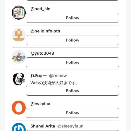
@
pati_sin
Follow
@
helloinfoloth
Follow
@
yuto3048
Follow
れみゅー
@
remew
Webの技術が大好きです。
Follow
@
twkylua
Follow
Shuhei Arita
@
sleepyfaun