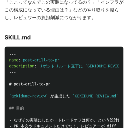
「ここってなんでこの実装になってるの？」「インフラが
この構成になっている理由は？」などのやり取りを減ら
し、レビュワーの負担削減につながります。
SKILL.md
---
name
:
post-grill-to-pr
description
:
リポジトリルート直下に `GEKIDUME_REVIE
---
# post-grill-to-pr
`gekidume-review`
 が生成した 
`GEKIDUME_REVIEW.md`
 の
## 目的
-
 なぜその実装にしたか・トレードオフは何か、という設計判断
-