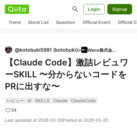
search
Login
Signup
Trend
Stock List
Question
Official Event
Official
@
kotobuki5991
(
kotobuki
)
in
Wano株式会社
【Claude Code】激詰レビュワ
ーSKILL 〜分からないコードを
PRに出すな〜
レビュー
AI
SKILLS
Claude
ClaudeCode
34
Last updated at
2026-05-20
Posted at
2026-05-20