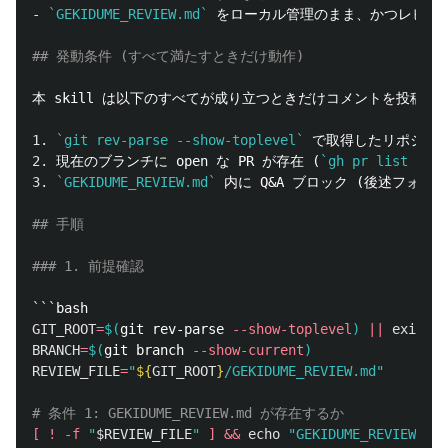
-
`GEKIDUME_REVIEW.md`
 をローカル管理のまま、かつレビュ
## 発動条件 (すべて満たすときだけ動作)
本 skill は以下のすべてが成り立つときだけコメントを投稿す
1.
`git rev-parse --show-toplevel`
 で取得したリポジト
2.
 現在のブランチに open な PR が存在 (
`gh pr list --he
3.
`GEKIDUME_REVIEW.md`
 内に Q&A ブロック (後述フォーマ
## 手順
### 1. 前提確認
```
GIT_ROOT
=
$(
git rev-parse 
--show-toplevel
)
||
exit 
BRANCH
=
$(
git branch 
--show-current
)
REVIEW_FILE
=
"
${
GIT_ROOT
}
/GEKIDUME_REVIEW.md"
# 条件 1: GEKIDUME_REVIEW.md が存在するか
[
!
-f
"
$REVIEW_FILE
"
]
&&
echo
"GEKIDUME_REVIEW.