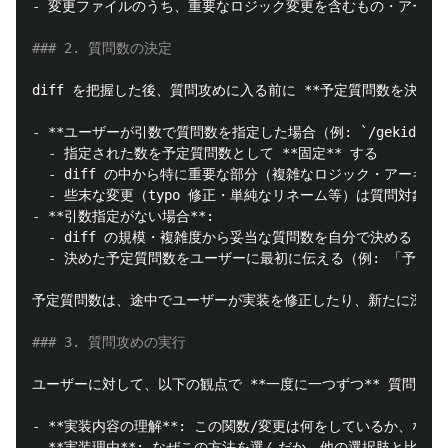
-
 変更ファイルのうち、重要なロジック変更を含むもの・アーキテ
### 2. 質問数の決定
diff を把握した後、質問攻めに入る前に 
**予定質問数を決定す
-
**ユーザーが引数で質問数を指定した場合（例: `/gekidume-re
  -
 指定された数を予定質問数として 
**固定**
  -
  -
-
**引数指定がない場合**
  -
  -
 決めた予定質問数をユーザーに最初に伝える（例: 「予定質問
予定質問数は、途中でユーザーが実装を修正したり、新たに深掘
### 3. 質問攻めの実行
ユーザーに対して、以下の観点で 
**一度に一つずつ**
-
**実装内容の理解**
-
**実装理由**