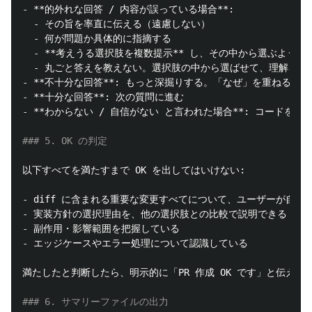
-
**的外れな回答 / 内容が誤っている場合**
  -
  -
  -
**考えうる選択肢を複数提示**
  -
-
**不十分な回答**
-
**十分な回答**
-
**わからない / 自信がない と言われた場合**
: コードを一
### 5. OK の判定
-
-
-
-
 エッジケースやエラー処理について認識している

満たしたと判断したら、明示的に「PR 作成 OK です」と伝える
### 6. サマリーファイルの出力