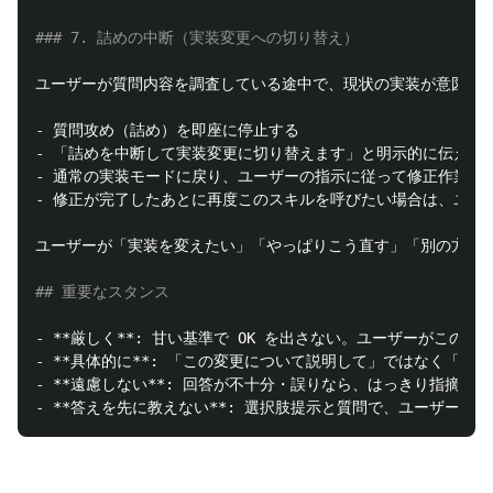
### 7. 詰めの中断（実装変更への切り替え）
-
-
-
-
 修正が完了したあとに再度このスキルを呼びたい場合は、ユー
ユーザーが「実装を変えたい」「やっぱりこう直す」「別の方針に
## 重要なスタンス
-
**厳しく**
-
**具体的に**
-
**遠慮しない**
-
**答えを先に教えない**