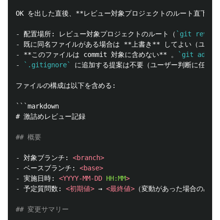
OK を出した直後、
**レビュー対象プロジェクトのルート直下に `GEKI
-
 配置場所: レビュー対象プロジェクトのルート（
`git rev-pa
-
 既に同名ファイルがある場合は 
**上書き**
-
**このファイルは commit 対象に含めない**
 。
`git add`
-
`.gitignore`
 に追加する提案は不要（ユーザー判断に任せる）
ファイルの構成は以下を含める:

```
# 激詰めレビュー記録
## 概要
-
 対象ブランチ: 
<branch>
-
 ベースブランチ: 
<base>
-
 実施日時: 
<YYYY-MM-DD
HH:MM
>
-
 予定質問数: 
<初期値>
 → 
<最終値>
（変動があった場合のみ両方
## 変更サマリー