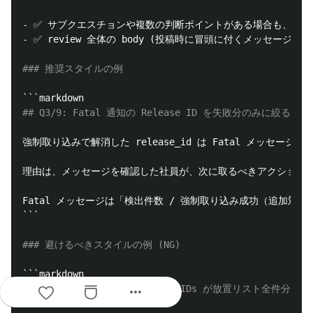
-
 ✅ サブクエスチョンや複数の判断ポイントがある場合も、Q (a)
-
 ✅ review 全体の body (投稿時に冒頭に付くメッセー
### 推奨スタイルの例
```
## Q3/9: Fatal 通知の Release ID を失敗分のみに絞る
強制取り込みで解消した release_id は Fatal メッセージ
理由は、メッセージを確認した社員が、次に取るべきアクションと
Fatal メッセージは「検出件数 / 強制取り込み成功（追加対応不要）
```
### 避けるべきスタイルの例 (NG)
```
more_horiz
## Q3/9: Fatal 通知の releaseIDs が放置リスト全件分混