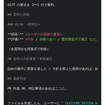
diff の要点を 3〜5 行で要約。

## 質問と回答
### Q1/N: <質問文>
**回答:**
<ユーザーの回答の要旨>
**評価:**
<十分
/
深掘りあり
/
選択肢提示で修正
など
、
簡
（全質問分を同形式で列挙）

## 途中の方針変更・実装修正
詰めの最中に実装を直した / 方針を変えた箇所があれば、経緯を
## 最終判定
```
ファイルを作成したら、ユーザーに「
`GEKIDUME_REVIEW.md`
 