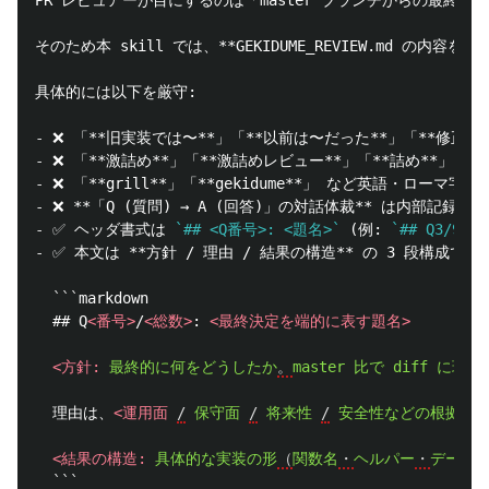
そのため本 skill では、
**GEKIDUME_REVIEW.md の
-
 ❌ 「
**旧実装では〜**
」「
**以前は〜だった**
」「
**修正前
-
 ❌ 「
**激詰め**
」「
**激詰めレビュー**
」「
**詰め**
」「
*
-
 ❌ 「
**grill**
」「
**gekidume**
-
 ❌ 
**「Q (質問) → A (回答)」の対話体裁**
-
 ✅ ヘッダ書式は 
`## <Q番号>: <題名>`
 (例: 
`## Q3/9:
-
 ✅ 本文は 
**方針 / 理由 / 結果の構造**
 の 3 段構成で書く
```
  ## Q
<番号>
/
<総数>
: 
<最終決定を端的に表す題名>
<方針:
最終的に何をどうしたか
。
master
比で
diff
に現れ
  理由は、
<運用面
/
保守面
/
将来性
/
安全性などの根拠を
<結果の構造:
具体的な実装の形
（
関数名
・
ヘルパー
・
データ
```