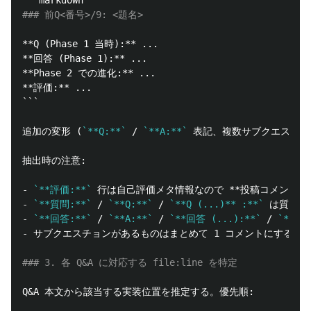
### 前Q<番号>/9: <題名>
**Q (Phase 1 当時):**
**回答 (Phase 1):**
**Phase 2 での進化:**
**評価:**
```
追加の変形 (
`**Q:**`
 / 
`**A:**`
 表記、複数サブクエスチョ
-
`**評価:**`
 行は自己評価メタ情報なので 
**投稿コメントに
-
`**質問:**`
 / 
`**Q:**`
 / 
`**Q (...)** :**`
-
`**回答:**`
 / 
`**A:**`
 / 
`**回答 (...):**`
 / 
`**Ph
-
 サブクエスチョンがあるものはまとめて 1 コメントにする (例: 
### 3. 各 Q&A に対応する file:line を特定