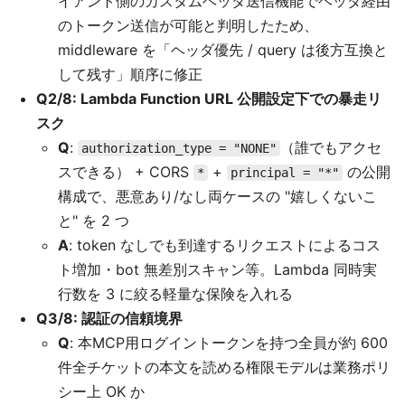
イアント側のカスタムヘッダ送信機能でヘッダ経由
のトークン送信が可能と判明したため、
middleware を「ヘッダ優先 / query は後方互換と
して残す」順序に修正
Q2/8: Lambda Function URL 公開設定下での暴走リ
スク
Q
:
（誰でもアクセ
authorization_type = "NONE"
スできる） + CORS
+
の公開
*
principal = "*"
構成で、悪意あり/なし両ケースの "嬉しくないこ
と" を 2 つ
A
: token なしでも到達するリクエストによるコス
ト増加・bot 無差別スキャン等。Lambda 同時実
行数を 3 に絞る軽量な保険を入れる
Q3/8: 認証の信頼境界
Q
: 本MCP用ログイントークンを持つ全員が約 600
件全チケットの本文を読める権限モデルは業務ポリ
シー上 OK か