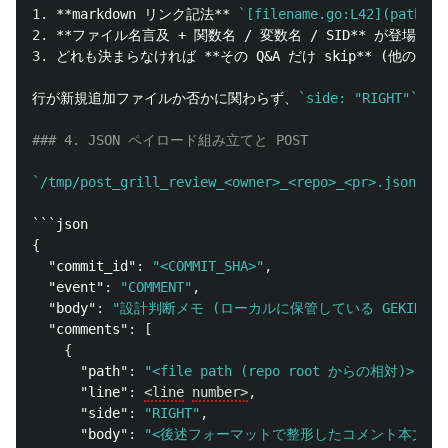
1.
**markdown リンク記法**
`[filename.go:L42](path/to
2.
**ファイル名言及 + 関数名 / 変数名 / SID**
 が登場する
3.
 どれも決まらなければ 
**その Q&A だけ skip**
 (他の Q&
行が新規追加ファイルか否かに関わらず、
`side: "RIGHT"`
 で
### 4. JSON ペイロード組み立てと POST
`/tmp/post_grill_review_<owner>_<repo>_<pr>.json`
 
```
{
"commit_id"
:
"<COMMIT_SHA>"
,
"event"
:
"COMMENT"
,
"body"
:
"設計判断メモ (ローカルに保管している GEKID
"comments"
:
[
{
"path"
:
"<file path (repo root からの相対)>"
,
"line"
:
<line
number>
,
"side"
:
"RIGHT"
,
"body"
:
"<後述フォーマットで整形したコメント本文>"