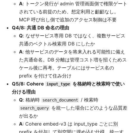
A
: トークン発行が admin 管理画面側で権限ゲート
されている前提のため、想定利用と齟齬なし。
MCP 呼び出し側で追加のアクセス制御は不要
Q4/8: 共通 DB 命名の理由
Q
: なぜサービス専用 DB ではなく、複数サービス
共通のベクトル検索用 DB にしたか
A
: 他サービスのデータを将来入れる可能性に備え
た共通命名。DB 分離は管理コスト増を招くためス
ケール後に再考。テーブルにはサービス名の
prefix を付けて住み分け
Q5/8: Cohere
を格納時と検索時で使い
input_type
分ける理由
Q
: 格納時
/ 検索時
search_document
を統一した場合にどのような品質差
search_query
が出るか
A
: Cohere embed-v3 は input_type ごとに別
prefix を付与して別空間に埋め込む仕様。統一す