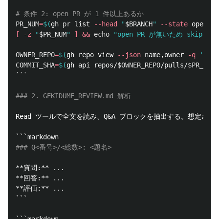
# 条件 2: open PR が 1 件以上あるか
PR_NUM
=
$(
gh 
pr 
list 
--head
"
$BRANCH
"
--state
 open 
--
[
-z
"
$PR_NUM
"
]
&&
echo
"open PR が無いため skip"
&&
OWNER_REPO
=
$(
gh repo view 
--json
 name,owner 
-q
'"\(.
COMMIT_SHA
=
$(
gh api repos/
$OWNER_REPO
/pulls/
$PR_NUM
```
### 2. GEKIDUME_REVIEW.md 解析
Read ツールで全文を読み、Q&A ブロックを抽出する。想定され
```
### Q<番号>/<総数>: <題名>
**質問:**
**回答:**
**評価:**
```
```