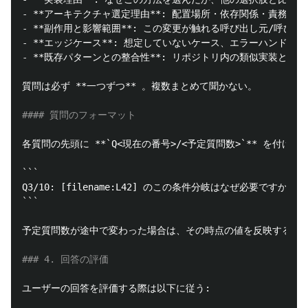
-
**アーキテクチャ選定理由**
-
**副作用と影響範囲**
-
**エッジケース**
-
**既存パターンとの整合性**
: リポジトリ内の類似実装と比べ
質問は必ず 
**一つずつ**
 。複数まとめて聞かない。

#### 質問のフォーマット
各質問の先頭に 
**`Q<現在の番号>/<予定質問数>`**
 を付ける。
```
```
予定質問数が途中で変わった場合は、その時点の値を反映する（例:
### 4. 回答の評価