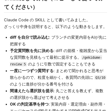
てください）
Claude Code の SKILL として書いてみました。
ざっくり中身を説明すると、以下のような動きをします。
diff を自分で読み込む
: ブランチの変更内容をAIが先に
把握する
予定質問数を先に決める
: diff の規模・複雑度から妥当
な質問数を見積もって最初に提示する。
/gekidume-
のように引数で固定することもできる
review 5
一度に一つずつ質問する
: まとめて聞かれると思考が
散らかるので、粒度を細かく。各質問の先頭に
Q3/10
のように進捗が分かる番号を付ける
間違えたら選択肢を提示
: 丸ごと答えを教えず、複数
の選択肢から選ばせて考えさせる
OK の判定基準を持つ
: 実装内容・選定理由・副作用・
エッジケースの4観点を満たすまでPR作成OKを出させ