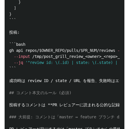
}
]
}
```
投稿:

```
gh api repos/
$OWNER_REPO
/pulls/
$PR_NUM
/reviews 
--met
--input
 /tmp/post_grill_review_<owner>_<repo>_<
pr
>
--jq
'"review id: \(.id) | state: \(.state) | html
```
成功時は review ID / state / URL を報告、失敗時はエラ
## コメント本文のルール (必須)
投稿するコメントは 
**PR レビュアーに読まれる公的な記録**
 
### 大前提: コメントは「master ↔ feature ブランチ d
PR レビュアーが目にするのは「master ブランチからの最終