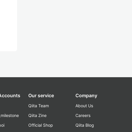
 Accounts
Our service
Company
Qiita Team
About Us
_milestone
Qiita Zine
Careers
poi
Official Shop
Qiita Blog