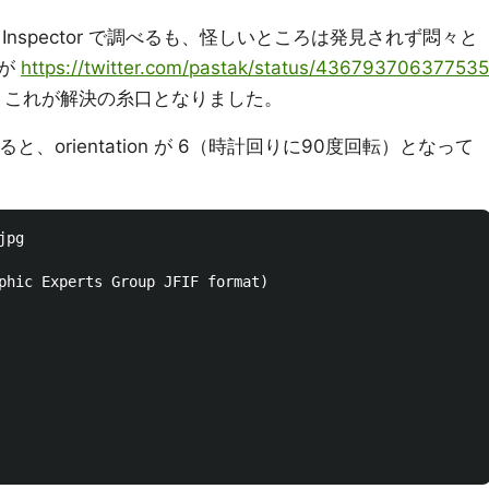
Inspector で調べるも、怪しいところは発見されず悶々と
アが
https://twitter.com/pastak/status/436793706377535
くれ、これが解決の糸口となりました。
、orientation が 6（時計回りに90度回転）となって
pg

phic Experts Group JFIF format)
