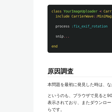
class
YourImageUploader
<
Carr
include
CarrierWave
::
MiniMag
process
:fix_exif_rotation
snip
...
end
原因調査
本問題を最初に発見した時は、な
というのも、ブラウザで見ると9
表示されており、またダウンロー
らです。