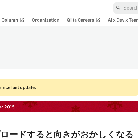
search
open_in_new
open_in_new
al Column
Organization
Qiita Careers
AI x Dev x Tea
ince last update.
ar
2015
プロードすると向きがおかしくなる