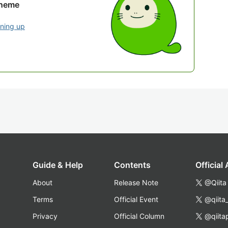
theme
gning up
Guide & Help
Contents
Official
About
Release Note
@Qiita
Terms
Official Event
@qiita
Privacy
Official Column
@qiita