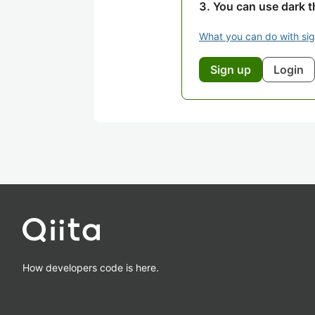
You can use dark 
What you can do with si
Sign up
Login
How developers code is here.