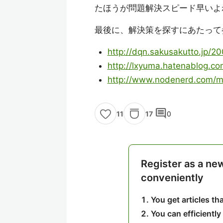
たほうが問題解決スピード早いよ
最後に、解決策を探すにあたって
http://dqn.sakusakutto.jp/20
http://lxyuma.hatenablog.c
http://www.nodenerd.com/ma
comment
17
0
11
Register as a ne
conveniently
You get articles t
You can efficiently