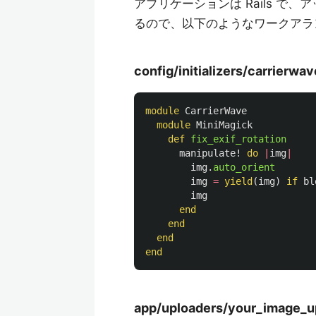
アプリケーションは Rails で、アップ
るので、以下のようなワークアラ
config/initializers/carrierwav
module
CarrierWave
module
MiniMagick
def
fix_exif_rotation
manipulate!
do
|
img
|
img
.
auto_orient
img
=
yield
(
img
)
if
bl
img
end
end
end
end
app/uploaders/your_image_up