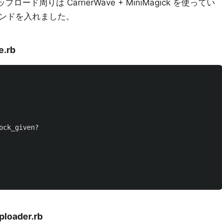
ロード周りは CarrierWave + MiniMagick を使ってい
ンドを入れました。
e.rb
ock_given?
loader.rb