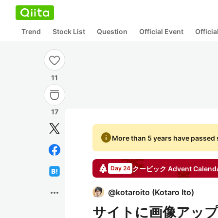
Trend
Stock List
Question
Official Event
Offici
11
17
info
More than 5 years have passed s
クービック
Advent Calend
Day 24
more_horiz
@
kotaroito
(
Kotaro Ito
)
サイトに画像アッ