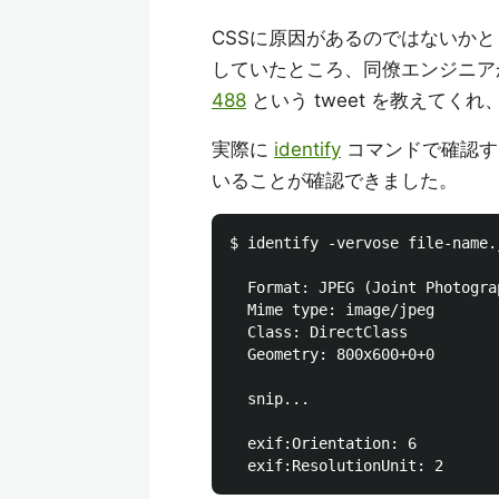
CSSに原因があるのではないかと 
していたところ、同僚エンジニ
488
という tweet を教えて
実際に
identify
コマンドで確認すると
いることが確認できました。
$ identify -vervose file-name.j
  Format: JPEG (Joint Photogra
  Mime type: image/jpeg

  Class: DirectClass

  Geometry: 800x600+0+0

  snip...

  exif:Orientation: 6
