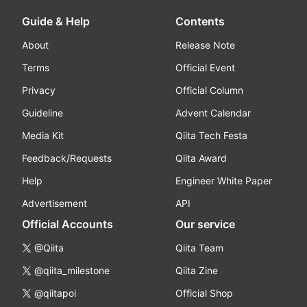
Guide & Help
Contents
About
Release Note
Terms
Official Event
Privacy
Official Column
Guideline
Advent Calendar
Media Kit
Qiita Tech Festa
Feedback/Requests
Qiita Award
Help
Engineer White Paper
Advertisement
API
Official Accounts
Our service
@Qiita
Qiita Team
@qiita_milestone
Qiita Zine
@qiitapoi
Official Shop