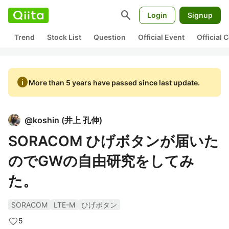
search
Login
Signup
Trend
Stock List
Question
Official Event
Official
info
More than 5 years have passed since last update.
@
koshin
(
井上 孔伸
)
SORACOM ひげボタンが届いた
のでGWの自由研究をしてみ
た。
SORACOM
LTE-M
ひげボタン
5