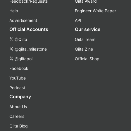
Feedback/Requests
Qiita Award
Help
Engineer White Paper
Advertisement
API
Official Accounts
Our service
@Qiita
Qiita Team
@qiita_milestone
Qiita Zine
@qiitapoi
Official Shop
Facebook
YouTube
Podcast
Company
About Us
Careers
Qiita Blog