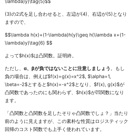
\lambda)y)\tag{5}$$
(3)の2式を足し合わせると、左辺が(4)、右辺が(5)となり
ますので、
$$\lambda h(x)+(1-\lambda)h(y)\geq h(\lambda x+(1-
\lambda)y)\tag{6} $$
よって$h(x)$は凸関数。証明終。
ただし、
α、βが負ではないことに注意しましょう
。もし
負の場合は、例えば$f(x)=g(x)=x^2$, $\alpha=1,
\beta=-2$とすると$h(x)=-x^2$となり、$f(x), g(x)$が
凸関数であったのにも関わらず、$h(x)$が凹関数になり
ます。
「凸関数と凸関数を足したそりゃ凸関数でしょ？」当たり
前のように見えますが、この素朴な性質はロジスティック
回帰のコスト関数でも上手く使われています。