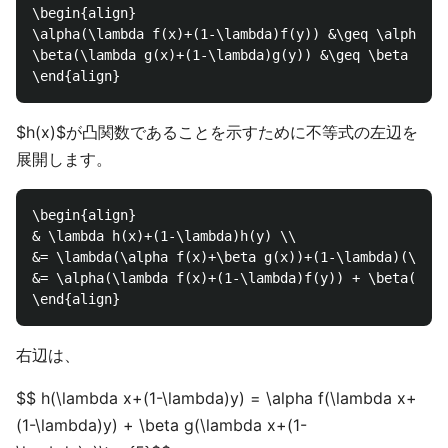
\begin{align}

\alpha(\lambda f(x)+(1-\lambda)f(y)) &\geq \alpha f(
\beta(\lambda g(x)+(1-\lambda)g(y)) &\geq \beta g(\l
$h(x)$が凸関数であることを示すために不等式の左辺を
展開します。
\begin{align}

& \lambda h(x)+(1-\lambda)h(y) \\

&= \lambda(\alpha f(x)+\beta g(x))+(1-\lambda)(\alph
&= \alpha(\lambda f(x)+(1-\lambda)f(y)) + \beta(\lam
右辺は、
$$ h(\lambda x+(1-\lambda)y) = \alpha f(\lambda x+
(1-\lambda)y) + \beta g(\lambda x+(1-