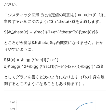
ださい。
ロジスティック回帰では推定値の範囲を[-∞, ∞]→[0, 1]に
変換するために次のように$h_\theta(x)$を定義します。
$$h_\theta(x) = \frac{1}{1+e^{-\theta^Tx}}\tag{8}$$
ところが今度は$J(\theta)$は凸関数になりません。わか
りやすいように、
$$f(x) = \biggl(\frac{1}{1+e^{-
x}}\biggr)^2+\biggl(\frac{1}{1+e^{-(x+7)}}\biggr)^2$$
としてグラフを書くと次のようになります（Σの中身を展
開するとこのようになることもあり得ます）。