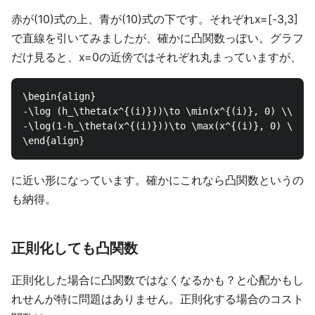
赤が(10)式の上、青が(10)式の下です。それぞれx=[-3,3]
で直線を引いてみましたが、確かに凸関数っぽい。グラフ
だけ見ると、x=0の近傍ではそれぞれ丸まっていますが、
\begin{align}

-\log (h_\theta(x^{(i)}))\to \min(x^{(i)}, 0) \\

-\log(1-h_\theta(x^{(i)}))\to \max(x^{(i)}, 0) \tag{
に近い形になっています。確かにこれなら凸関数というの
も納得。
正則化しても凸関数
正則化した場合に凸関数ではなくなるかも？と心配かもし
れせんが特に問題はありません。正則化する場合のコスト