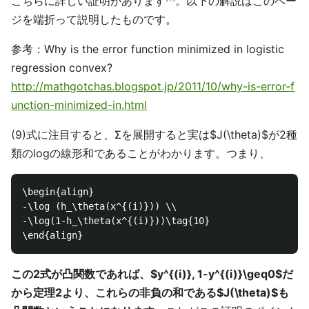
こちらに詳しい証明があります
。以下の解説はこのペー
ジを端折って説明したものです。
参考：Why is the error function minimized in logistic
regression convex?
http://mathgotchas.blogspot.jp/2011/10/why-is-error-f
unction-minimized-in.html
(9)式に注目すると、Σを展開すると実は$J(\theta)$が2種
類のlogの線形和であることがわかります。つまり、
\begin{align}

-\log (h_\theta(x^{(i)})) \\

-\log(1-h_\theta(x^{(i)}))\tag{10}

この2式が凸関数であれば、$y^{(i)}, 1-y^{(i)}\geq0$だ
から定理2より、これらの非負の和である$J(\theta)$も