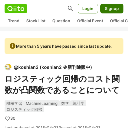
search
Login
Signup
Trend
Stock List
Question
Official Event
Official
info
More than 5 years have passed since last update.
@
koshian2
(
koshian2 ＠新刊通販中
)
ロジスティック回帰のコスト関
数が凸関数であることについて
機械学習
MachineLearning
数学
統計学
ロジスティック回帰
30
Last updated at
2018-04-23
Posted at
2018-04-23