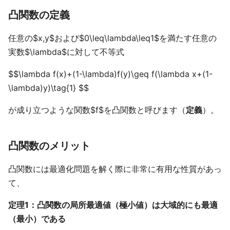
凸関数の定義
任意の$x,y$および$0\leq\lambda\leq1$を満たす任意の
実数$\lambda$に対して不等式
$$\lambda f(x)+(1-\lambda)f(y)\geq f(\lambda x+(1-
\lambda)y)\tag{1} $$
が成り立つような関数$f$を凸関数と呼びます（
定義
）。
凸関数のメリット
凸関数には最適化問題を解く際に非常に有用な性質があっ
て、
定理1：凸関数の局所最適値（極小値）は大域的にも最適
（最小）である