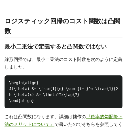
ロジスティック回帰のコスト関数は凸関
数
最小二乗法で定義すると凸関数ではない
線形回帰では、最小二乗法のコスト関数を次のように定義
しました。
\begin{align}

J(\theta) &= \frac{1}{m} \sum_{i=i}^m \frac{1}{2}(h_
h_\theta(x) &= \theta^Tx\tag{7}

これは凸関数になります。詳細は拙作の
『確率的勾配降下
法のメリットについて』
で書いたのでそちらを参照してく