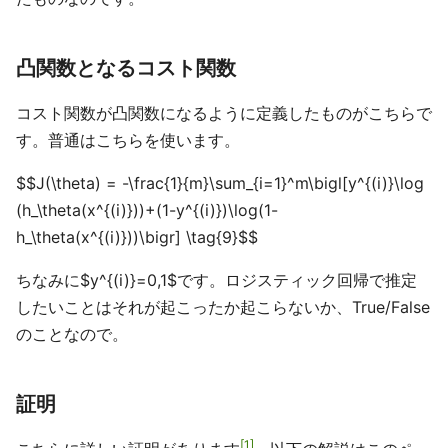
凸関数となるコスト関数
コスト関数が凸関数になるように定義したものがこちらで
す。普通はこちらを使います。
$$J(\theta) = -\frac{1}{m}\sum_{i=1}^m\bigl[y^{(i)}\log
(h_\theta(x^{(i)}))+(1-y^{(i)})\log(1-
h_\theta(x^{(i)}))\bigr] \tag{9}$$
ちなみに$y^{(i)}=0,1$です。ロジスティック回帰で推定
したいことはそれが起こったか起こらないか、True/False
のことなので。
証明
1