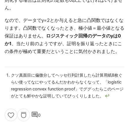
則化する場合は正則化の定数も0以上でなければいけませ
ん。
なので、データでy=2とか与えると急に凸関数ではなくな
ります。凸関数でなくなったとき、極小値＝最小値となる
保証はありません。
ロジスティック回帰のデータのyは0
か1
、当たり前のようですが、証明を振り返ったときにこ
の条件が極めて重要だということに気付かされました。
クソ真面目に偏微分してヘッセ行列計算したら計算用紙8枚ぐ
らい使ってなにやってるんだかわからなくなって、「logistic
regression convex function proof」でググったらこのページ
がとても鮮やかな証明していてびっくりしました。
↩
comment
0