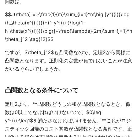
関数は、
$$J(\theta) = -\frac{1}{m}\sum_{i=1}^m\bigl[y^{(i)}\log
(h_\theta(x^{(i)}))+(1-y^{(i)})\log(1-
h_\theta(x^{(i)}))\bigr]+\frac{\lambda}{2m}\sum_{j=1}^n
\theta_j^2 \tag{12}$$
ですが、$\theta_j^2$も凸関数なので、定理2から同様に
凸関数となります。正則化の定数が負ではないことが注意
がいるぐらいでしょうか。
凸関数となる条件について
定理2より、**凸関数どうしの和が凸関数となるとき、係
数は0以上でなければいけないので、$0\leq
y^{(i)}\leq1$を満たさなければいけません。**これがロジ
スティック回帰のコスト関数が凸関数となる条件です。正