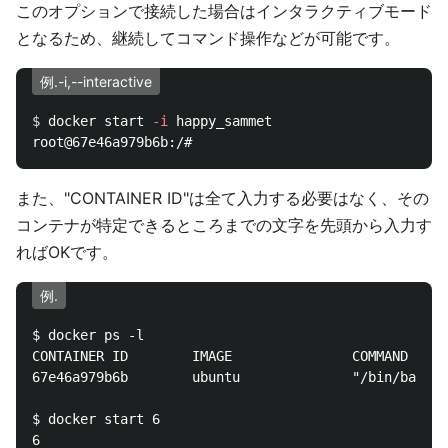
このオプションで接続した場合はインタラクティブモード
となるため、継続してコマンド操作などが可能です。
例.-i,--interactive
$ 
docker start 
-i
 happy_sammet

また、"CONTAINER ID"は全て入力する必要はなく、その
コンテナが特定できるところまでの文字を先頭から入力す
ればOKです。
例.
$ docker ps -l

CONTAINER ID        IMAGE               COMMAND     
67e46a979b6b        ubuntu              "/bin/bash" 
$ docker start 6

6
