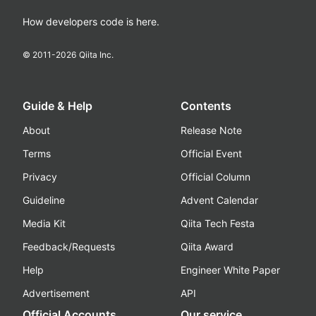
How developers code is here.
© 2011-
2026
Qiita Inc.
Guide & Help
Contents
About
Release Note
Terms
Official Event
Privacy
Official Column
Guideline
Advent Calendar
Media Kit
Qiita Tech Festa
Feedback/Requests
Qiita Award
Help
Engineer White Paper
Advertisement
API
Official Accounts
Our service