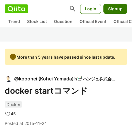
search
Login
Signup
Trend
Stock List
Question
Official Event
Official
info
More than 5 years have passed since last update.
@
kooohei
(
Kohei Yamada
)
in
ハンジュ株式会社
docker startコマンド
Docker
45
Posted at
2015-11-24