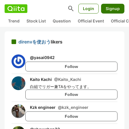
search
Login
Signup
Trend
Stock List
Question
Official Event
Official
direnvを使おう
likers
@
yasai0942
Follow
Kaito Kachi
@
Kaito_Kachi
白組でリガー兼TAをやってます。
Follow
Kzk engineer
@
kzk_engineer
Follow