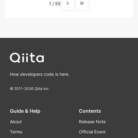
navigate_next
keyboard_double_arrow_right
1
/
55
How developers code is here.
© 2011-
2026
Qiita Inc.
Guide & Help
Contents
About
Release Note
Terms
Official Event