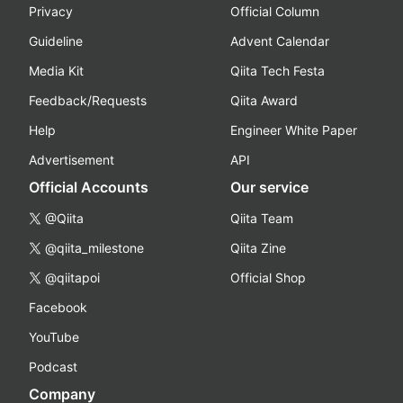
Privacy
Official Column
Guideline
Advent Calendar
Media Kit
Qiita Tech Festa
Feedback/Requests
Qiita Award
Help
Engineer White Paper
Advertisement
API
Official Accounts
Our service
@Qiita
Qiita Team
@qiita_milestone
Qiita Zine
@qiitapoi
Official Shop
Facebook
YouTube
Podcast
Company