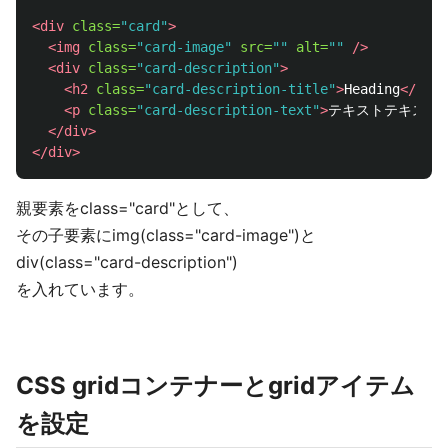
<div
class=
"card"
>
<img
class=
"card-image"
src=
""
alt=
""
/>
<div
class=
"card-description"
>
<h2
class=
"card-description-title"
>
Heading
</h2>
<p
class=
"card-description-text"
>
テキストテキスト
</div>
</div>
親要素をclass="card"として、
その子要素にimg(class="card-image")と
div(class="card-description")
を入れています。
CSS gridコンテナーとgridアイテム
を設定