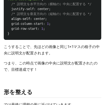
/* 説明文を水平方向の（横軸の）中央に配置する */
justify-self
:
center
;
/* 説明文を垂直方向の（縦軸の）中央に配置する */
align-self
:
center
;
grid-column-start
:
1
;
grid-row-start
:
1
;
}
こうすることで、先ほどの画像と同じ1×1マスの格子の中
央に説明文が配置されます。
つまり、この時点で画像の中央に説明文が配置されたの
で、目標達成です！
形を整える
では最後に理想の形に近づけていきます。