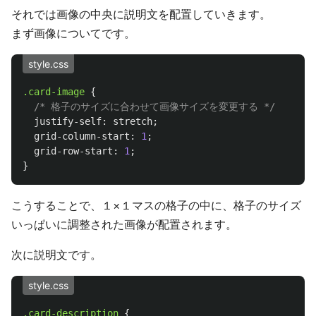
それでは画像の中央に説明文を配置していきます。
まず画像についてです。
style.css
.card-image
{
/* 格子のサイズに合わせて画像サイズを変更する */
justify-self
:
stretch
;
grid-column-start
:
1
;
grid-row-start
:
1
;
}
こうすることで、１×１マスの格子の中に、格子のサイズ
いっぱいに調整された画像が配置されます。
次に説明文です。
style.css
.card-description
{