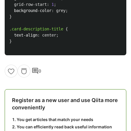
grid-row-start
:
1
;
background-color
:
grey
;
}
.card-description-title
{
text-align
:
center
;
}
comment
0
Register as a new user and use Qiita more
conveniently
You get articles that match your needs
You can efficiently read back useful information