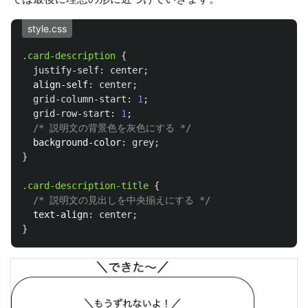
style.css
.card-description
{
justify-self
:
center
;
align-self
:
center
;
grid-column-start
:
1
;
grid-row-start
:
1
;
/* 説明文の背景色を灰色にする */
background-color
:
grey
;
}
.card-description-title
{
/* 説明文の見出しを中央揃えにする */
text-align
:
center
;
}