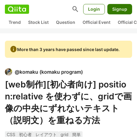
search
Login
Signup
Trend
Stock List
Question
Official Event
Official
info
More than 3 years have passed since last update.
@
komaku
(
komaku program
)
[web制作][初心者向け] positio
n:relative を使わずに、gridで画
像の中央にずれないテキスト
（説明文）を重ねる方法
CSS
初心者
レイアウト
grid
簡単