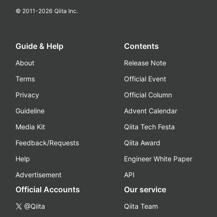
© 2011-
2026
Qiita Inc.
Guide & Help
Contents
About
Release Note
Terms
Official Event
Privacy
Official Column
Guideline
Advent Calendar
Media Kit
Qiita Tech Festa
Feedback/Requests
Qiita Award
Help
Engineer White Paper
Advertisement
API
Official Accounts
Our service
@Qiita
Qiita Team