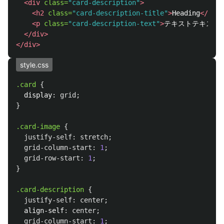
<div
class=
"card-description"
>
<h2
class=
"card-description-title"
>
Heading
</h2>
<p
class=
"card-description-text"
>
テキストテキスト
</div>
</div>
style.css
.card
{
display
:
grid
;
}
.card-image
{
justify-self
:
stretch
;
grid-column-start
:
1
;
grid-row-start
:
1
;
}
.card-description
{
justify-self
:
center
;
align-self
:
center
;
grid-column-start
:
1
;