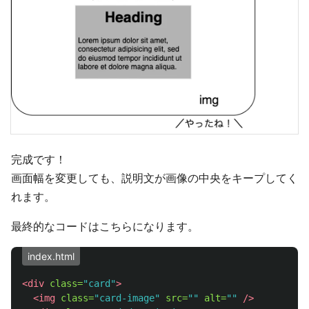
完成です！
画面幅を変更しても、説明文が画像の中央をキープしてく
れます。
最終的なコードはこちらになります。
index.html
<div
class=
"card"
>
<img
class=
"card-image"
src=
""
alt=
""
/>