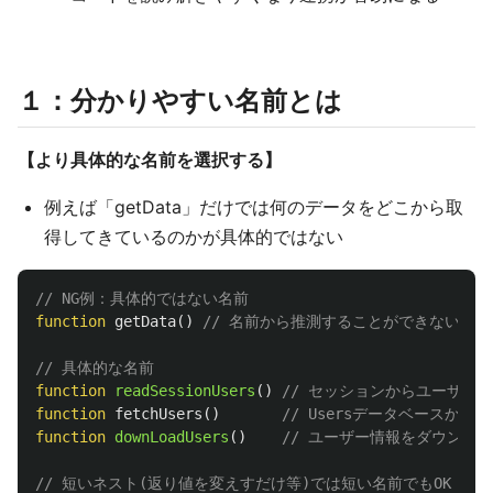
１：分かりやすい名前とは
【より具体的な名前を選択する】
例えば「getData」だけでは何のデータをどこから取
得してきているのかが具体的ではない
// NG例：具体的ではない名前
function
getData
()
// 名前から推測することができない
// 具体的な名前
function
readSessionUsers
()
// セッションからユーザー
function
fetchUsers
()
// Usersデータベースから取
function
downLoadUsers
()
// ユーザー情報をダウンロ
// 短いネスト(返り値を変えすだけ等)では短い名前でもOK