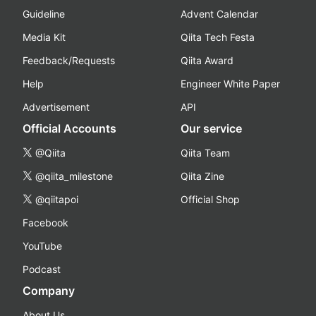
Guideline
Advent Calendar
Media Kit
Qiita Tech Festa
Feedback/Requests
Qiita Award
Help
Engineer White Paper
Advertisement
API
Official Accounts
Our service
@Qiita
Qiita Team
@qiita_milestone
Qiita Zine
@qiitapoi
Official Shop
Facebook
YouTube
Podcast
Company
About Us