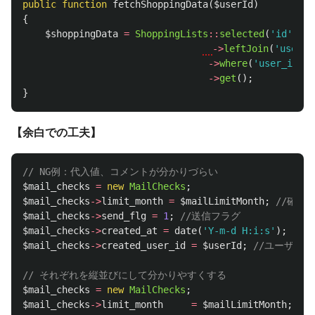
public
function
fetchShoppingData
(
$userId
)
{
$shoppingData
=
ShoppingLists
::
selected
(
'id'
,
'n
->
leftJoin
(
'users'
->
where
(
'user_id'
,
->
get
();
}
【余白での工夫】
// NG例：代入値、コメントが分かりづらい
$mail_checks
=
new
MailChecks
;
$mail_checks
->
limit_month
=
$mailLimitMonth
;
//確認
$mail_checks
->
send_flg
=
1
;
//送信フラグ
$mail_checks
->
created_at
=
date
(
'Y-m-d H:i:s'
);
//
$mail_checks
->
created_user_id
=
$userId
;
//ユーザーID
// それぞれを縦並びにして分かりやすくする
$mail_checks
=
new
MailChecks
;
$mail_checks
->
limit_month
=
$mailLimitMonth
;