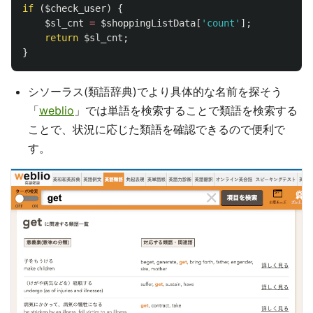
if
(
$check_user
)
{
$sl_cnt
=
$shoppingListData
[
'count'
];
return
$sl_cnt
;
}
シソーラス(類語辞典)でより具体的な名前を探そう
「
weblio
」では単語を検索することで類語を検索する
ことで、状況に応じた類語を確認できるので便利で
す。