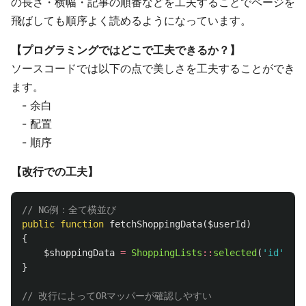
の長さ・横幅・記事の順番などを工夫することでページを
飛ばしても順序よく読めるようになっています。
【プログラミングではどこで工夫できるか？】
ソースコードでは以下の点で美しさを工夫することができ
ます。
- 余白
- 配置
- 順序
【改行での工夫】
// NG例：全て横並び
public
function
fetchShoppingData
(
$userId
)
{
$shoppingData
=
ShoppingLists
::
selected
(
'id'
,
'na
}
// 改行によってORマッパーが確認しやすい