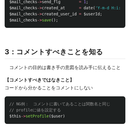
$mail_checks
->
send_flg
=
1
;
$mail_checks
->
created_at
=
date
(
'Y-m-d H:i:s'
);
$mail_checks
->
created_user_id
=
$userId
;
$mail_checks
->
save
();
3：コメントすべきことを知る
コメントの目的は書き手の意図を読み手に伝えること
【コメントすべきではなきこと】
コードから分かることをコメントにしない
// NG例：　コメントに書いてあることは関数名と同じ
// profileに値を設定する
$this
->
setProfile
(
$user
)