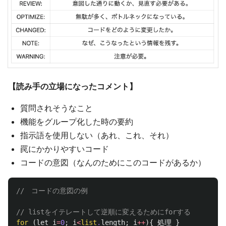
【読み手の立場になったコメント】
質問されそうなこと
機能をグループ化した時の要約
指示語を使用しない（あれ、これ、それ）
罠にかかりやすいコード
コードの意図（なんのためにこのコードがあるか）
//　コードの意図の例
// listをイテレートして逆順に変えるためにforする
for
(
let
i
=
0
;
i
<
list
.
length
;
i
++
){
処理
}