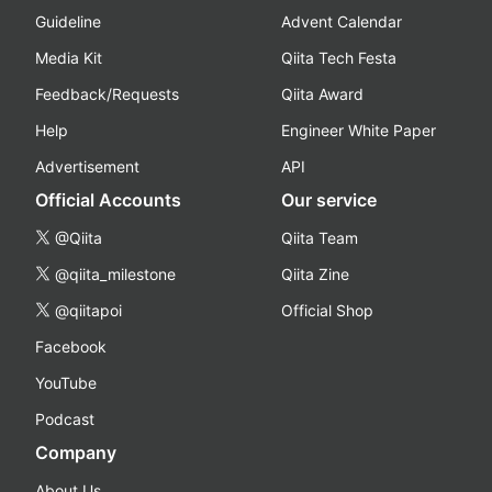
Guideline
Advent Calendar
Media Kit
Qiita Tech Festa
Feedback/Requests
Qiita Award
Help
Engineer White Paper
Advertisement
API
Official Accounts
Our service
@Qiita
Qiita Team
@qiita_milestone
Qiita Zine
@qiitapoi
Official Shop
Facebook
YouTube
Podcast
Company
About Us