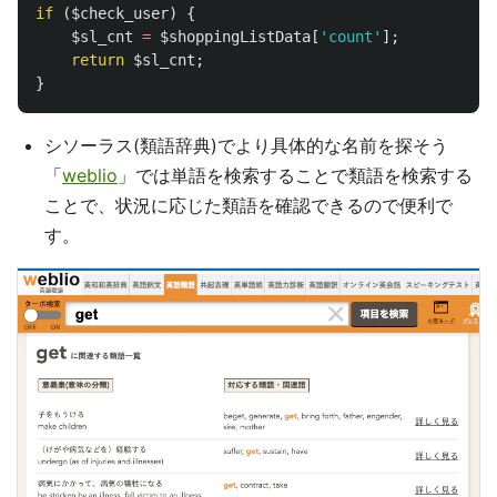
if
(
$check_user
)
{
$sl_cnt
=
$shoppingListData
[
'count'
];
return
$sl_cnt
;
}
シソーラス(類語辞典)でより具体的な名前を探そう
「
weblio
」では単語を検索することで類語を検索する
ことで、状況に応じた類語を確認できるので便利で
す。