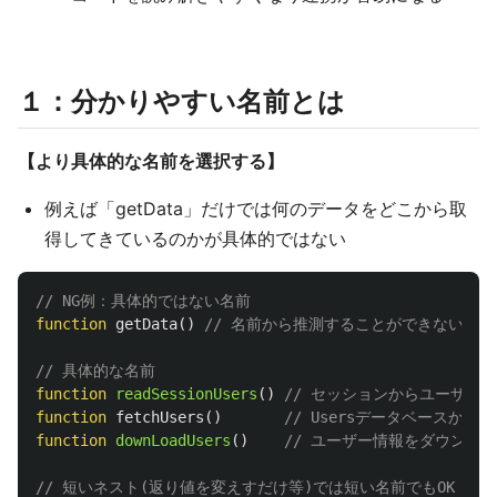
１：分かりやすい名前とは
【より具体的な名前を選択する】
例えば「getData」だけでは何のデータをどこから取
得してきているのかが具体的ではない
// NG例：具体的ではない名前
function
getData
()
// 名前から推測することができない
// 具体的な名前
function
readSessionUsers
()
// セッションからユーザー
function
fetchUsers
()
// Usersデータベースから取
function
downLoadUsers
()
// ユーザー情報をダウンロ
// 短いネスト(返り値を変えすだけ等)では短い名前でもOK