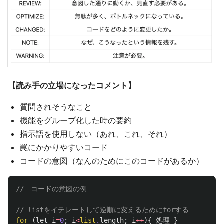
【読み手の立場になったコメント】
質問されそうなこと
機能をグループ化した時の要約
指示語を使用しない（あれ、これ、それ）
罠にかかりやすいコード
コードの意図（なんのためにこのコードがあるか）
//　コードの意図の例
// listをイテレートして逆順に変えるためにforする
for
(
let
i
=
0
;
i
<
list
.
length
;
i
++
){
処理
}