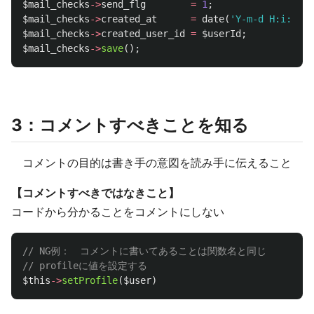
$mail_checks
->
send_flg
=
1
;
$mail_checks
->
created_at
=
date
(
'Y-m-d H:i:s'
);
$mail_checks
->
created_user_id
=
$userId
;
$mail_checks
->
save
();
3：コメントすべきことを知る
コメントの目的は書き手の意図を読み手に伝えること
【コメントすべきではなきこと】
コードから分かることをコメントにしない
// NG例：　コメントに書いてあることは関数名と同じ
// profileに値を設定する
$this
->
setProfile
(
$user
)