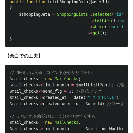
public
function
fetchShoppingData
(
$userId
)
{
$shoppingData
=
ShoppingLists
::
selected
(
'id'
,
'n
->
leftJoin
(
'users'
->
where
(
'user_id'
,
->
get
();
}
【余白での工夫】
// NG例：代入値、コメントが分かりづらい
$mail_checks
=
new
MailChecks
;
$mail_checks
->
limit_month
=
$mailLimitMonth
;
//確認
$mail_checks
->
send_flg
=
1
;
//送信フラグ
$mail_checks
->
created_at
=
date
(
'Y-m-d H:i:s'
);
//
$mail_checks
->
created_user_id
=
$userId
;
//ユーザーID
// それぞれを縦並びにして分かりやすくする
$mail_checks
=
new
MailChecks
;
$mail_checks
->
limit_month
=
$mailLimitMonth
;