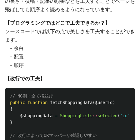
の長さ・横幅・記事の順番などを工夫することでページを
飛ばしても順序よく読めるようになっています。
【プログラミングではどこで工夫できるか？】
ソースコードでは以下の点で美しさを工夫することができ
ます。
- 余白
- 配置
- 順序
【改行での工夫】
// NG例：全て横並び
public
function
fetchShoppingData
(
$userId
)
{
$shoppingData
=
ShoppingLists
::
selected
(
'id'
,
'na
}
// 改行によってORマッパーが確認しやすい