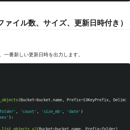
（ファイル数、サイズ、更新日時付き）
。
、一番新しい更新日時を出力します。
_objects
(
Bucket
=
bucket
.
name
,
Prefix
=
S3KeyPrefix
,
Delimit
folder
'
,
'
count
'
,
'
size_mb
'
,
'
date
'
)
xes
'
):
.
list_objects_v2
(
Bucket
=
bucket
.
name
,
Prefix
=
folder
)