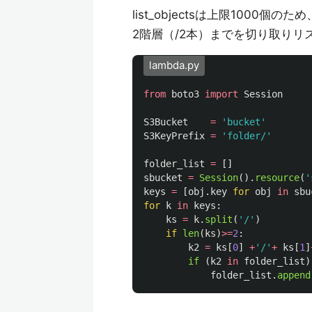
list_objectsは上限1000個のため
2階層（/2本）までを切り取りリ
lambda.py
from
boto3
import
Session
S3Bucket
=
'
bucket
'
S3KeyPrefix
=
'
folder/
'
folder_list
=
[]
sbucket
=
Session
().
resource
(
'
keys
=
[
obj
.
key
for
obj
in
sbu
for
k
in
keys
:
ks
=
k
.
split
(
'
/
'
)
if
len
(
ks
)
>=
2
:
k2
=
ks
[
0
]
+
'
/
'
+
ks
[
1
]
if 
(
k2
in
folder_list
)
folder_list
.
append