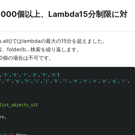
000個以上、Lambda15分制限に対
.all()ではlambdaの最大の15分を超えました。
索、folder/b...検索を繰り返します。
00個の場合は不可です。
,
'
5
'
,
'
6
'
,
'
7
'
,
'
8
'
,
'
9
'
,
'
0
'
]
'
,
'
f
'
,
'
g
'
,
'
h
'
,
'
i
'
,
'
j
'
,
'
k
'
,
'
l
'
,
'
m
'
,
'
n
'
,
'
o
'
,
'
p
'
,
'
q
'
,
'
r
'
,
'
s
list_objects_v2
(
re
,