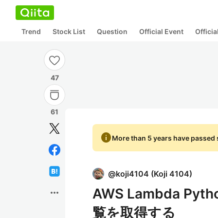
Trend
Stock List
Question
Official Event
Offici
47
61
info
More than 5 years have passed s
@
koji4104
(
Koji 4104
)
AWS Lambda P
more_horiz
覧を取得する