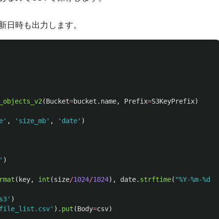
新日時も出力します。
_objects_v2
(
Bucket
=
bucket
.
name
,
Prefix
=
S3KeyPrefix
)
e
'
,
'
size_mb
'
,
'
date
'
)
'
)
rmat
(
key
,
int
(
size
/
1024
/
1024
),
date
.
strftime
(
"
%Y-%m-%d %
s3
'
)
file_list.csv
'
).
put
(
Body
=
csv
)