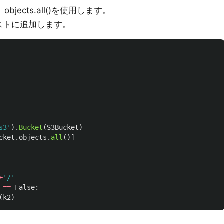
、objects.all()を使用します。
ストに追加します。
s3
'
).
Bucket
(
S3Bucket
)
cket
.
objects
.
all
()]
+
'
/
'
==
False
:
(
k2
)