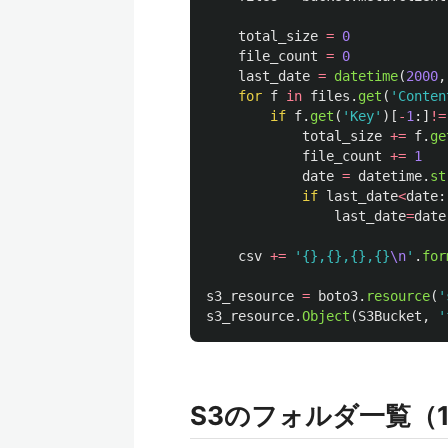
total_size
=
0
file_count
=
0
last_date
=
datetime
(
2000
,
for
f
in
files
.
get
(
'
Conten
if
f
.
get
(
'
Key
'
)[
-
1
:]
!=
total_size
+=
f
.
ge
file_count
+=
1
date
=
datetime
.
st
if
last_date
<
date
:
last_date
=
date
csv
+=
'
{},{},{},{}
\n
'
.
for
s3_resource
=
boto3
.
resource
(
'
s3_resource
.
Object
(
S3Bucket
,
'
S3のフォルダ一覧（