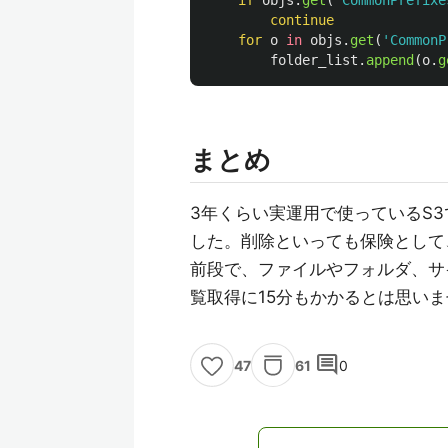
if
objs
.
get
(
'
CommonPrefixe
continue
for
o
in
objs
.
get
(
'
CommonP
folder_list
.
append
(
o
.
g
まとめ
3年くらい実運用で使っているS
した。削除といっても保険として、
前段で、ファイルやフォルダ、サ
覧取得に15分もかかるとは思い
comment
61
0
47