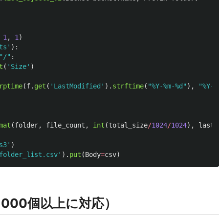
1
,
1
)
ts
'
):
"
/
"
:
t
(
'
Size
'
)
rptime
(
f
.
get
(
'
LastModified
'
).
strftime
(
"
%Y-%m-%d
"
),
"
%Y-%
mat
(
folder
,
file_count
,
int
(
total_size
/
1024
/
1024
),
last_
s3
'
)
folder_list.csv
'
).
put
(
Body
=
csv
)
1000個以上に対応）