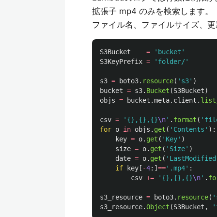
拡張子 mp4 のみを検索します。
ファイル名、ファイルサイズ、更
S3Bucket
=
'
bucket
'
S3KeyPrefix
=
'
folder/
'
s3
=
boto3
.
resource
(
'
s3
'
)
bucket
=
s3
.
Bucket
(
S3Bucket
)
objs
=
bucket
.
meta
.
client
.
list
csv
=
'
{},{},{}
\n
'
.
format
(
'
fil
for
o
in
objs
.
get
(
'
Contents
'
):
key
=
o
.
get
(
'
Key
'
)
size
=
o
.
get
(
'
Size
'
)
date
=
o
.
get
(
'
LastModified
if
key
[
-
4
:]
==
'
.mp4
'
:
csv
+=
'
{},{},{}
\n
'
.
fo
s3_resource
=
boto3
.
resource
(
'
s3_resource
.
Object
(
S3Bucket
,
'