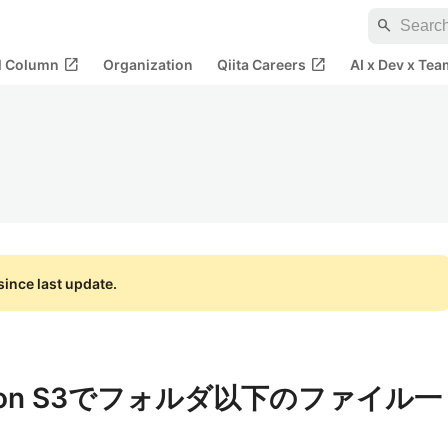
search
open_in_new
open_in_new
al Column
Organization
Qiita Careers
AI x Dev x Tea
ince last update.
ython S3でフォルダ以下のファイル一