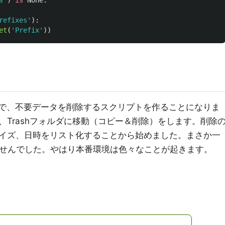
s
'
)
is
None
:
refixes
'
):
et
(
'
Prefix
'
))
3で、不要データを削除するスクリプトを作ることになりま
Trashフォルダに移動（コピー＆削除）をします。削除
イズ、日時をリスト化することから始めました。まさか一
ませんでした。やはり本番環境は色々なことが起きます。