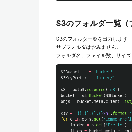
S3のフォルダ一覧
S3のフォルダ一覧を出力します
サブフォルダは含みません。
フォルダ名、ファイル数、サイズ
S3Bucket
=
'
bucket
'
S3KeyPrefix
=
'
folder/
'
s3
=
boto3
.
resource
(
'
s3
'
)
bucket
=
s3
.
Bucket
(
S3Bucket
)
objs
=
bucket
.
meta
.
client
.
list
csv
=
'
{},{},{},{}
\n
'
.
format
(
'
for
o
in
objs
.
get
(
'
CommonPrefi
folder
=
o
.
get
(
'
Prefix
'
)
files
=
bucket
.
meta
.
client