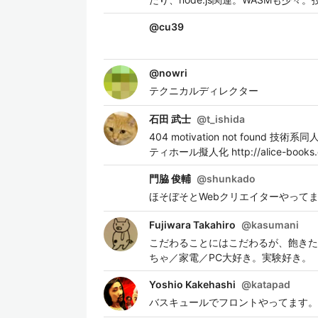
@
cu39
@
nowri
テクニカルディレクター
石田 武士
@
t_ishida
404 motivation not fo
ティホール擬人化 http://alice-books.com/
門脇 俊輔
@
shunkado
ほそぼそとWebクリエイターやってます
Fujiwara Takahiro
@
kasumani
こだわることにはこだわるが、飽きた
ちゃ／家電／PC大好き。実験好き。
Yoshio Kakehashi
@
katapad
バスキュールでフロントやってます。 Unity,