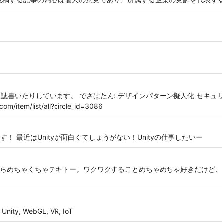
und 技術系同人誌書いたりしています。 でざぱたん: デザインパターン擬人化 セ
item/list/all?circle_id=3086
！ 最近はUnityが面白くてしょうがない！Unityの仕事したいー
らめちゃくちゃテキトー。ワクワクすることめちゃめちゃ好きだけど、
 WebGL, VR, IoT