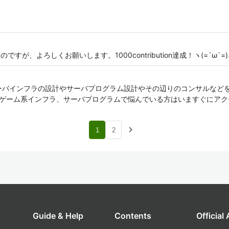
が、よろしくお願いします。1000contribution達成！ヽ(=´ω`=)
けサーバインフラの設計やサーバプログラム設計やその辺りのコンサルなど
。ゲーム系インフラ、サーバプログラムで悩んでいる方はいますぐにアクセ
navigate_next
1
2
Guide & Help
Contents
Official