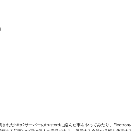
✌
装されたhttp2サーバーのtrusterdに絡んだ事をやってみたり、Electro
少々。投稿する記事の内容は個人の意見であり、所属する企業の見解を代表