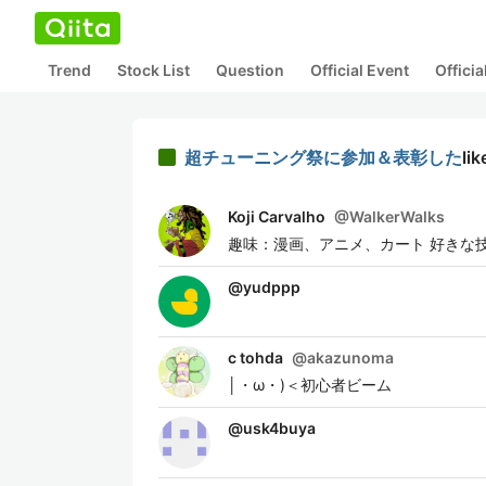
Trend
Stock List
Question
Official Event
Offici
超チューニング祭に参加＆表彰した
lik
Koji Carvalho
@
WalkerWalks
趣味：漫画、アニメ、カート 好きな技術: Node.js
@
yudppp
c tohda
@
akazunoma
│・ω・)＜初心者ビーム
@
usk4buya