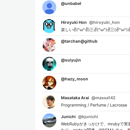
@
unbabel
Hiroyuki Hon
@
hiroyuki_hon
楽しい✌(^ω^✌)三✌(^ω^)✌三(✌^ω^)
@
tarchan@github
@
suiyujin
@
hazy_moon
Masataka Arai
@
massa142
Programming / Perfume / Lacrosse
Junichi
@
kjunichi
WebRubyがきっかけで、mrubyで実
たり、node.js関連。WASMも