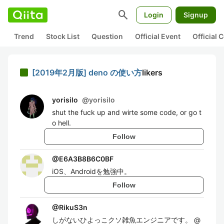
search
Login
Signup
Trend
Stock List
Question
Official Event
Official
[2019年2月版] deno の使い方
likers
yorisilo
@
yorisilo
shut the fuck up and wirte some code, or go t
o hell.
Follow
@
E6A3B8B6C0BF
iOS、Androidを勉強中。
Follow
@
RikuS3n
しがないひよっこクソ雑魚エンジニアです。 @