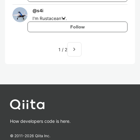
@
s4i
I'm Rustacean🦀.
Follow
navigate_next
1
/
2
How developers code is here.
© 2011-
2026
Qiita Inc.