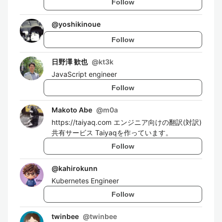
Follow
@
yoshikinoue
Follow
日野澤 歓也
@
kt3k
JavaScript engineer
Follow
Makoto Abe
@
m0a
https://taiyaq.com エンジニア向けの翻訳(対訳)
共有サービス Taiyaqを作っています。
Follow
@
kahirokunn
Kubernetes Engineer
Follow
twinbee
@
twinbee