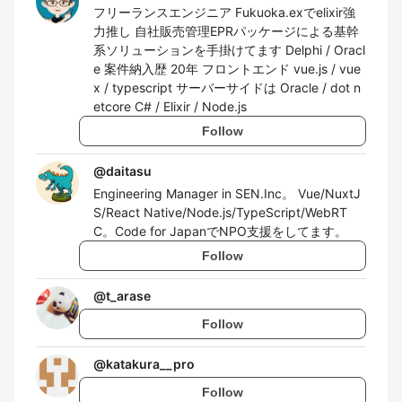
フリーランスエンジニア Fukuoka.exでelixir強
力推し 自社販売管理EPRパッケージによる基幹
系ソリューションを手掛けてます Delphi / Oracl
e 案件納入歴 20年 フロントエンド vue.js / vue
x / typescript サーバーサイドは Oracle / dot n
etcore C# / Elixir / Node.js
Follow
@
daitasu
Engineering Manager in SEN.Inc。 Vue/NuxtJ
S/React Native/Node.js/TypeScript/WebRT
C。Code for JapanでNPO支援をしてます。
Follow
@
t_arase
Follow
@
katakura__pro
Follow