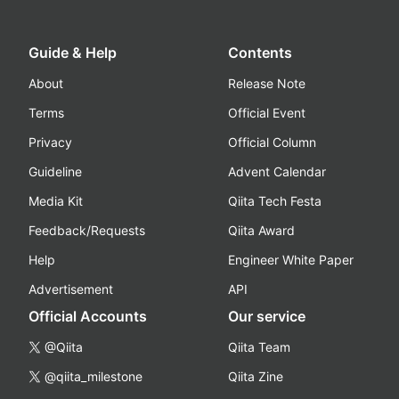
Guide & Help
Contents
About
Release Note
Terms
Official Event
Privacy
Official Column
Guideline
Advent Calendar
Media Kit
Qiita Tech Festa
Feedback/Requests
Qiita Award
Help
Engineer White Paper
Advertisement
API
Official Accounts
Our service
@Qiita
Qiita Team
@qiita_milestone
Qiita Zine