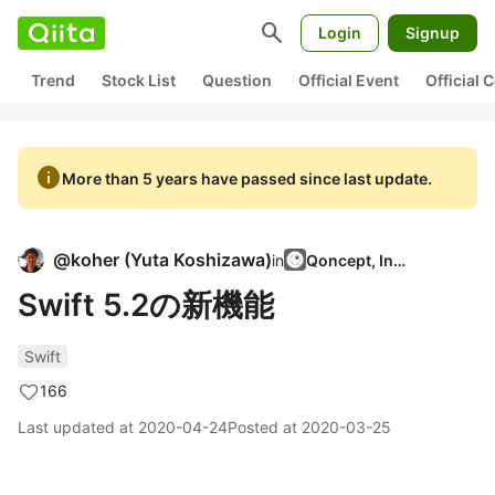
search
Login
Signup
Trend
Stock List
Question
Official Event
Official
info
More than 5 years have passed since last update.
@
koher
(
Yuta Koshizawa
)
in
Qoncept, Inc.
Swift 5.2の新機能
Swift
166
Last updated at
2020-04-24
Posted at
2020-03-25