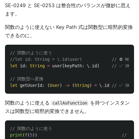
SE-0249 と SE-0253 は整合性のバランスが微妙に思え
ます。
関数のように使えない Key Path 式は関数型に暗黙的変換
できるのに、
// 関数のように使う
//let id: String = \.id(user)            // ⛔ NG
let
id
:
String
=
user
[
keyPath
:
\
.
id
]
// ✅ OK
// 関数型へ変換
let
getUserId
:
(
User
)
->
(
String
)
=
\
.
id
// ✅ OK
関数のように使える
を持つインスタン
callAsFunction
スは関数型に暗黙的変換できません。
// 関数のように使う
print
(
f
(
5
))
// ✅ O