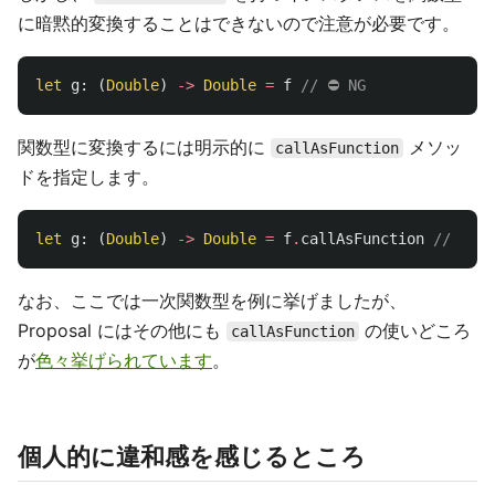
に暗黙的変換することはできないので注意が必要です。
let
g
:
(
Double
)
->
Double
=
f
// ⛔ NG
関数型に変換するには明示的に
メソッ
callAsFunction
ドを指定します。
let
g
:
(
Double
)
->
Double
=
f
.
callAsFunction
// ✅ O
なお、ここでは一次関数型を例に挙げましたが、
Proposal にはその他にも
の使いどころ
callAsFunction
が
色々挙げられています
。
個人的に違和感を感じるところ