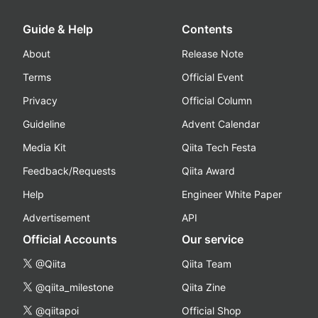
Guide & Help
Contents
About
Release Note
Terms
Official Event
Privacy
Official Column
Guideline
Advent Calendar
Media Kit
Qiita Tech Festa
Feedback/Requests
Qiita Award
Help
Engineer White Paper
Advertisement
API
Official Accounts
Our service
@Qiita
Qiita Team
@qiita_milestone
Qiita Zine
@qiitapoi
Official Shop