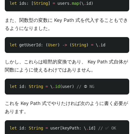
let
ids
:
[
String
]
=
users
.
map
(\
.
id
)
また、関数型の変数に Key Path 式を代入することもでき
るようになりました。
let
getUserId
:
(
User
)
->
(
String
)
=
\
.
id
しかし、これらは暗黙的変換であり、 Key Path 式自体が
関数にように使えるわけではありません。
let
id
:
String
=
\
.
id
(
user
)
// ⛔ NG
これを Key Path 式でやりたければ次のように書く必要が
あります。
let
id
:
String
=
user
[
keyPath
:
\
.
id
]
// ✅ OK