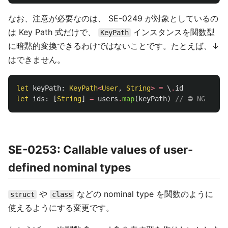
なお、注意が必要なのは、 SE-0249 が対象としているの
は Key Path 式だけで、
インスタンスを関数型
KeyPath
に暗黙的変換できるわけではないことです。たとえば、↓
はできません。
let
keyPath
:
KeyPath
<
User
,
String
>
=
\
.
id
let
ids
:
[
String
]
=
users
.
map
(
keyPath
)
// ⛔ NG
SE-0253: Callable values of user-
defined nominal types
や
などの nominal type を関数のように
struct
class
使えるようにする変更です。