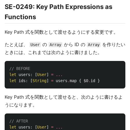
SE-0249: Key Path Expressions as
Functions
Key Path 式を関数として渡せるようにする変更です。
たとえば、
の
から ID の
を作りたい
User
Array
Array
ときには、これまでは次のように書けました。
// BEFORE
let
users
:
[
User
]
=
...
let
ids
:
[
String
]
=
users
.
map
{
$0
.
id
}
Key Path 式を関数として渡せると、次のように書けるよ
うになります。
// AFTER
let
users
:
[
User
]
=
...