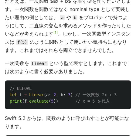
たとえば、一次関数 $ax + b$ を表す型を作りたいとしま
す。一次関数を関数ではなく nominal type として実装し
たい理由の例としては、
や
をプロパティで持つよ
a
b
うにして、二直線の交点を求めるメソッドを作ったりした
1
いなどが考えられます
。しかし、一次関数型インスタン
スは
のように関数として使いたい気持ちにもなり
f(5)
ます。これまではそれらを両立できませんでした。
一次関数を
という型で表すとします。これまで
Linear
は次のように書く必要がありました。
// BEFORE
let
f
=
Linear
(
a
:
2
,
b
:
3
)
// 一次関数 2x + 3
print
(
f
.
evaluate
(
5
))
// x = 5 を代入
Swift 5.2 からは、関数のように呼び出すことが可能にな
ります。