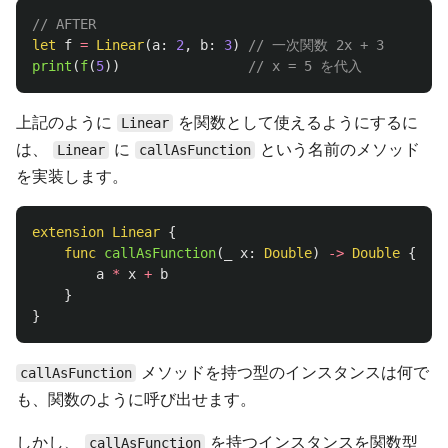
// AFTER
let
f
=
Linear
(
a
:
2
,
b
:
3
)
// 一次関数 2x + 3
print
(
f
(
5
))
// x = 5 を代入
上記のように
を関数として使えるようにするに
Linear
は、
に
という名前のメソッド
Linear
callAsFunction
を実装します。
extension
Linear
{
func
callAsFunction
(
_
x
:
Double
)
->
Double
{
a
*
x
+
b
}
}
メソッドを持つ型のインスタンスは何で
callAsFunction
も、関数のように呼び出せます。
しかし、
を持つインスタンスを関数型
callAsFunction