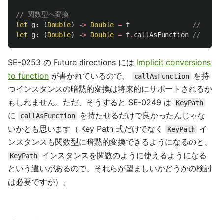
// 関数型へ変換
let
g
:
(
Double
)
->
Double
=
f
// ⛔ N
let
g
:
(
Double
)
->
Double
=
f
.
callAsFunction
// ✅ O
SE-0253 の Future directions には
Implicit conversions
to function
が書かれているので、
を持
callAsFunction
つインスタンスの暗黙的変換は将来的にサポートされるか
もしれません。ただ、そうすると SE-0249 は
KeyPath
に
を持たせるだけで良かったんじゃな
callAsFunction
いかとも思います（ Key Path 式だけでなく
イ
KeyPath
ンスタンスも関数型に暗黙的変換できるようになるのと、
インスタンスを関数のように使えるようになる
KeyPath
という違いがあるので、それらが望ましいかどうかの検討
は必要ですが）。