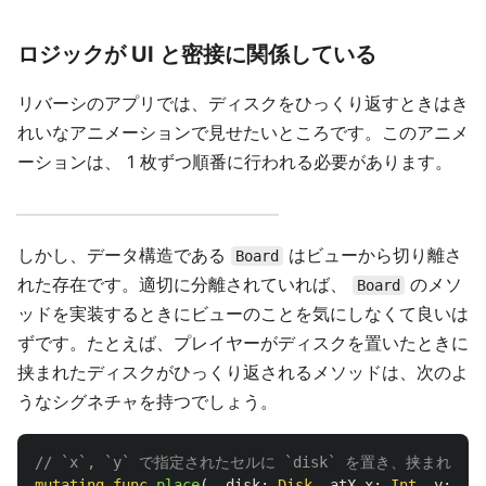
ロジックが UI と密接に関係している
リバーシのアプリでは、ディスクをひっくり返すときはき
れいなアニメーションで見せたいところです。このアニメ
ーションは、 1 枚ずつ順番に行われる必要があります。
しかし、データ構造である
はビューから切り離さ
Board
れた存在です。適切に分離されていれば、
のメソ
Board
ッドを実装するときにビューのことを気にしなくて良いは
ずです。たとえば、プレイヤーがディスクを置いたときに
挟まれたディスクがひっくり返されるメソッドは、次のよ
うなシグネチャを持つでしょう。
// `x`, `y` で指定されたセルに `disk` を置き、挟まれ
mutating
func
place
(
_
disk
:
Disk
,
atX
x
:
Int
,
y
:
Int