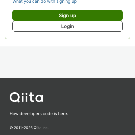
What you can do with signing up
Sign up
Login
How developers code is here.
© 2011-
2026
Qiita Inc.