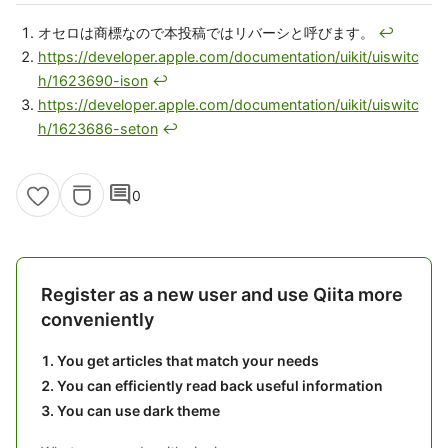
オセロは商標なので本投稿ではリバーシと呼びます。
↩
https://developer.apple.com/documentation/uikit/uiswitc
h/1623690-ison
↩
https://developer.apple.com/documentation/uikit/uiswitc
h/1623686-seton
↩
comment
0
Register as a new user and use Qiita more
conveniently
You get articles that match your needs
You can efficiently read back useful information
You can use dark theme