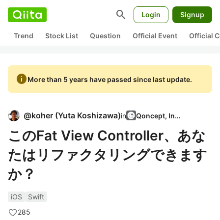
search
Login
Signup
Trend
Stock List
Question
Official Event
Official
info
More than 5 years have passed since last update.
@
koher
(
Yuta Koshizawa
)
in
Qoncept, Inc.
このFat View Controller、あな
たはリファクタリングできます
か？
iOS
Swift
285