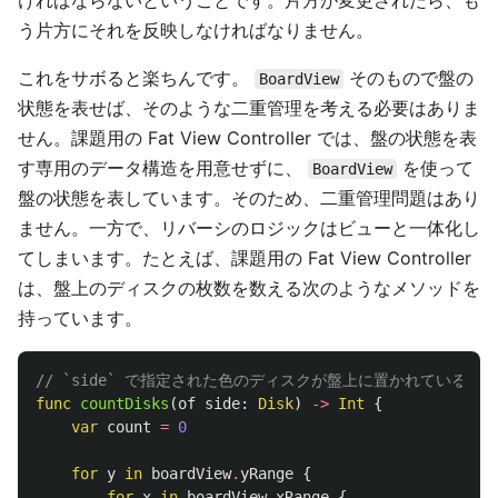
ければならないということです。片方が変更されたら、も
う片方にそれを反映しなければなりません。
これをサボると楽ちんです。
そのもので盤の
BoardView
状態を表せば、そのような二重管理を考える必要はありま
せん。課題用の Fat View Controller では、盤の状態を表
す専用のデータ構造を用意せずに、
を使って
BoardView
盤の状態を表しています。そのため、二重管理問題はあり
ません。一方で、リバーシのロジックはビューと一体化し
てしまいます。たとえば、課題用の Fat View Controller
は、盤上のディスクの枚数を数える次のようなメソッドを
持っています。
// `side` で指定された色のディスクが盤上に置かれている枚
func
countDisks
(
of
side
:
Disk
)
->
Int
{
var
count
=
0
for
y
in
boardView
.
yRange
{
for
x
in
boardView
.
xRange
{