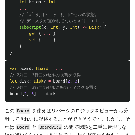
let
height
:
Int
...
// `x` 列目・ `y` 行目のセルの状態。
// ディスクが置かれてないときは `nil` 。
subscript
(
x
:
Int
,
y
:
Int
)
->
Disk
?
{
get
{
...
}
set
{
...
}
}
}
var
board
:
Board
=
...
// 2列目・3行目のセルの状態を取得
let
disk
:
Disk
?
=
board
[
2
,
3
]
// 2列目・3行目のセルに黒のディスクを置く
board
[
2
,
3
]
=
.
dark
この
を使えばリバーシのロジックをビューから分
Board
離してきれいに記述することができそうです。しかし、そ
れは
と
の間で状態を二重に管理しな
Board
BoardView