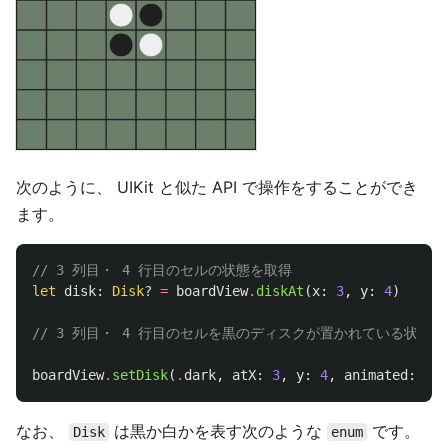
次のように、 UIKit と似た API で操作をすることができ
ます。
// 3 列目・ 4 行目のセルの状態を取得
let
disk
:
Disk
?
=
boardView
.
diskAt
(
x
:
3
,
y
:
4
)
// 3 列目・ 4 行目のセルを黒のディスクが置かれている状態に変更![flip-disk
boardView
.
setDisk
(
.
dark
,
atX
:
3
,
y
:
4
,
animated
:
fal
なお、
は黒か白かを表す次のような
です。
Disk
enum