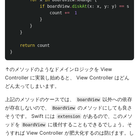
if
boardView
.
diskAt
(
x
:
x
,
y
:
y
)
==
side
count
+=
1
}
}
}
return
count
}
↑のメソッドのようなドメインロジックを View
Controller に実装し始めると、 View Controller はどん
どん太ってしまいます。
上記のメソッドのケースでは、
以外への依存
boardView
が存在しないので、
のメソッドにしても良さ
BoardView
そうです。 Swift には
があるので、このメソ
extension
ッドを
に後付することもできるでしょう。そ
BoardView
うすれば View Controller が肥大化するのは防げます。し