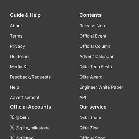
Guide & Help
Contents
About
Release Note
Terms
Official Event
Privacy
Official Column
Guideline
Advent Calendar
Media Kit
Qiita Tech Festa
Feedback/Requests
Qiita Award
Help
Engineer White Paper
Advertisement
API
Official Accounts
Our service
@Qiita
Qiita Team
@qiita_milestone
Qiita Zine
@qiitapoi
Official Shop