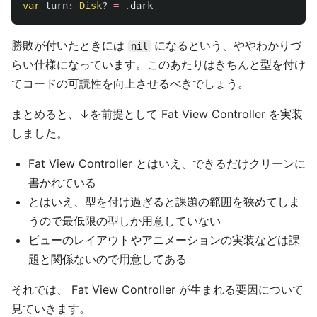
var
turn
:
Disk
?
=
.
dark
勝敗が付いたときには
になるという、ややわかりづ
nil
らい仕様になっています。このあたりはきちんと型を付け
てコードの可読性を向上させるべきでしょう。
まとめると、↓を前提として Fat View Controller を実装
しました。
Fat View Controller とはいえ、できるだけクリーンに
書かれている
とはいえ、型を付け過ぎると課題の範囲を狭めてしま
うので最低限の型しか用意していない
ビューのレイアウトやアニメーションの実装などは課
題と関係ないので用意してある
それでは、 Fat View Controller が生まれる要因について
見ていきます。