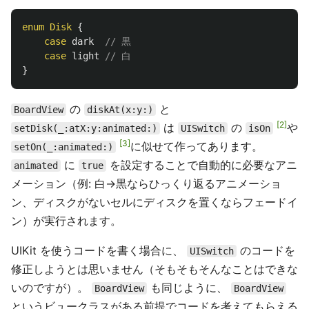
enum
Disk
{
case
dark
// 黒
case
light
// 白
}
の
と
BoardView
diskAt(x:y:)
2
は
の
や
setDisk(_:atX:y:animated:)
UISwitch
isOn
3
に似せて作ってあります。
setOn(_:animated:)
に
を設定することで自動的に必要なアニ
animated
true
メーション（例: 白→黒ならひっくり返るアニメーショ
ン、ディスクがないセルにディスクを置くならフェードイ
ン）が実行されます。
UIKit を使うコードを書く場合に、
のコードを
UISwitch
修正しようとは思いません（そもそもそんなことはできな
いのですが）。
も同じように、
BoardView
BoardView
というビュークラスがある前提でコードを考えてもらえる