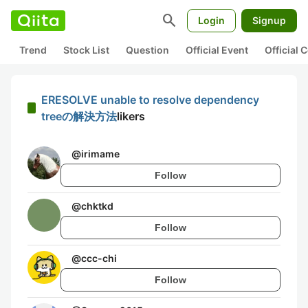
search
Login
Signup
Trend
Stock List
Question
Official Event
Official
ERESOLVE unable to resolve dependency
treeの解決方法
likers
@
irimame
Follow
@
chktkd
Follow
@
ccc-chi
Follow