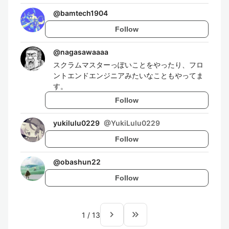
@
bamtech1904
Follow
@
nagasawaaaa
スクラムマスターっぽいことをやったり、フロ
ントエンドエンジニアみたいなこともやってま
す。
Follow
yukilulu0229
@
YukiLulu0229
Follow
@
obashun22
Follow
navigate_next
keyboard_double_arrow_right
1
/
13