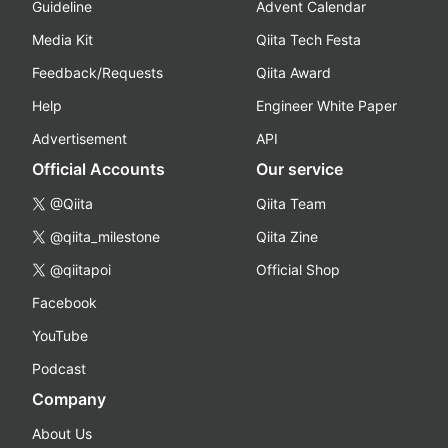
Guideline
Advent Calendar
Media Kit
Qiita Tech Festa
Feedback/Requests
Qiita Award
Help
Engineer White Paper
Advertisement
API
Official Accounts
Our service
@Qiita
Qiita Team
@qiita_milestone
Qiita Zine
@qiitapoi
Official Shop
Facebook
YouTube
Podcast
Company
About Us