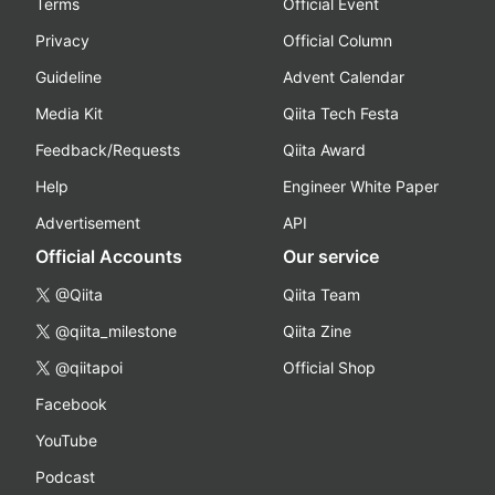
Terms
Official Event
Privacy
Official Column
Guideline
Advent Calendar
Media Kit
Qiita Tech Festa
Feedback/Requests
Qiita Award
Help
Engineer White Paper
Advertisement
API
Official Accounts
Our service
@Qiita
Qiita Team
@qiita_milestone
Qiita Zine
@qiitapoi
Official Shop
Facebook
YouTube
Podcast