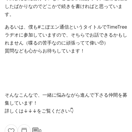
したばかりなのでどこかで続きを書ければと思っていま
す。
あるいは、僕も#こぽエン通信というタイトルでTimeTree
ラヂオに参加していますので、そちらでお話できるかもし
れません（喋るの苦手なのに頑張ってて偉い🥺）
質問なども心からお待ちしています！
そんなこんなで、一緒に悩みながら進んで下さる仲間を募
集しています！
詳しくは↓↓↓をご覧ください👇
comment
0