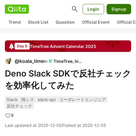
search
Login
Signup
Trend
Stock List
Question
Official Event
Official
TimeTree
Advent Calendar
2025
Day 5
@
koala_time
in
TimeTree, Inc.
Deno Slack SDKで反社チェック
を効率化してみた
Slack
情シス
slack-api
コーポレートエンジニア
反社チェック
9
Last updated at
2025-12-05
Posted at
2025-12-05