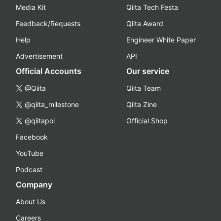
Media Kit
Qiita Tech Festa
Feedback/Requests
Qiita Award
Help
Engineer White Paper
Advertisement
API
Official Accounts
Our service
@Qiita
Qiita Team
@qiita_milestone
Qiita Zine
@qiitapoi
Official Shop
Facebook
YouTube
Podcast
Company
About Us
Careers