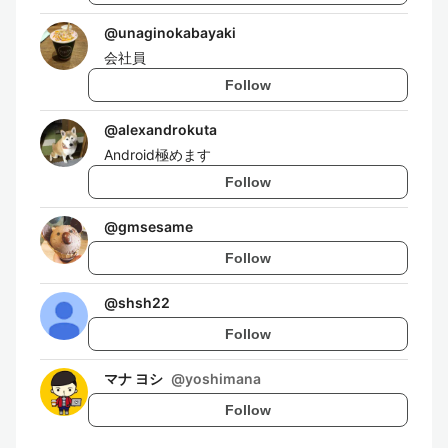
@
unaginokabayaki
会社員
Follow
@
alexandrokuta
Android極めます
Follow
@
gmsesame
Follow
@
shsh22
Follow
マナ ヨシ
@
yoshimana
Follow