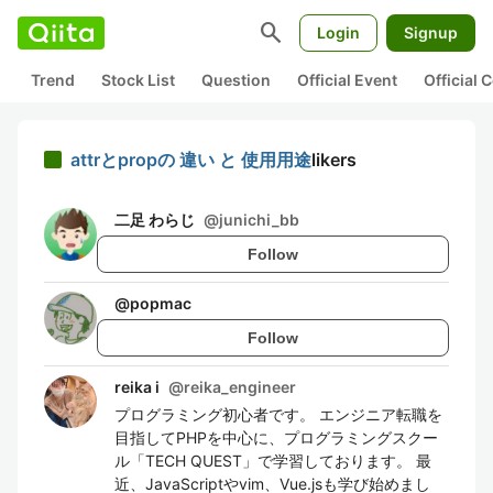
search
Login
Signup
Trend
Stock List
Question
Official Event
Official
attrとpropの 違い と 使用用途
likers
二足 わらじ
@
junichi_bb
Follow
@
popmac
Follow
reika i
@
reika_engineer
プログラミング初心者です。 エンジニア転職を
目指してPHPを中心に、プログラミングスクー
ル「TECH QUEST」で学習しております。 最
近、JavaScriptやvim、Vue.jsも学び始めまし