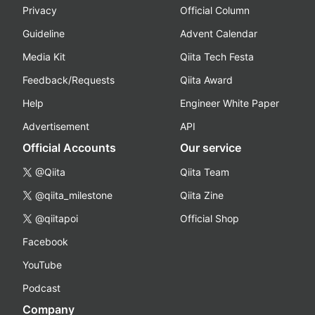
Privacy
Official Column
Guideline
Advent Calendar
Media Kit
Qiita Tech Festa
Feedback/Requests
Qiita Award
Help
Engineer White Paper
Advertisement
API
Official Accounts
Our service
@Qiita
Qiita Team
@qiita_milestone
Qiita Zine
@qiitapoi
Official Shop
Facebook
YouTube
Podcast
Company