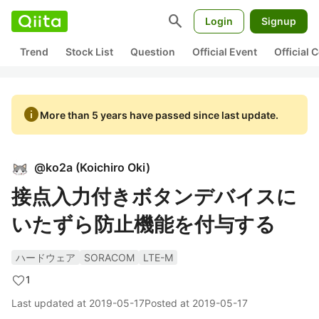
search
Login
Signup
Trend
Stock List
Question
Official Event
Official
info
More than 5 years have passed since last update.
@
ko2a
(
Koichiro Oki
)
接点入力付きボタンデバイスに
いたずら防止機能を付与する
ハードウェア
SORACOM
LTE-M
1
Last updated at
2019-05-17
Posted at
2019-05-17