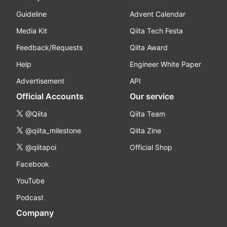
Guideline
Advent Calendar
Media Kit
Qiita Tech Festa
Feedback/Requests
Qiita Award
Help
Engineer White Paper
Advertisement
API
Official Accounts
Our service
@Qiita
Qiita Team
@qiita_milestone
Qiita Zine
@qiitapoi
Official Shop
Facebook
YouTube
Podcast
Company