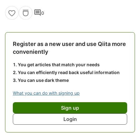
comment
0
Register as a new user and use Qiita more
conveniently
You get articles that match your needs
You can efficiently read back useful information
You can use dark theme
What you can do with signing up
Sign up
Login