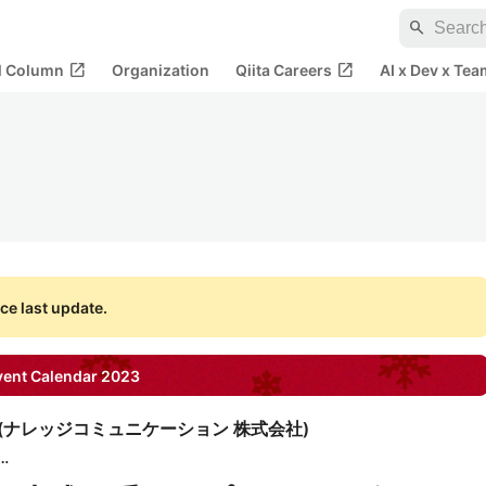
search
open_in_new
open_in_new
al Column
Organization
Qiita Careers
AI x Dev x Tea
ce last update.
ent Calendar
2023
(
ナレッジコミュニケーション 株式会社
)
ナレッジコミュニケーション