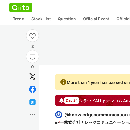
Trend
Stock List
Question
Official Event
Offici
2
0
info
More than 1 year has passed sin
クラウドAI by ナレコム
Adv
Day 24
more_horiz
@
knowledgecommunication
in
株式会社