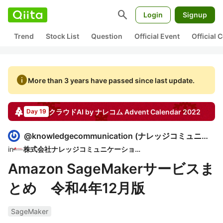
search
Login
Signup
Trend
Stock List
Question
Official Event
Official
info
More than 3 years have passed since last update.
クラウドAI by ナレコム
Advent Calendar
2022
Day 19
@
knowledgecommunication
(
ナレッジコミュニケーション 株式会社
in
株式会社ナレッジコミュニケーション
Amazon SageMakerサービスま
とめ 令和4年12月版
SageMaker