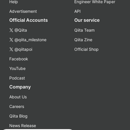
Help
Engineer White Paper
Advertisement
API
Official Accounts
Our service
@Qiita
Qiita Team
@qiita_milestone
Qiita Zine
@qiitapoi
Official Shop
Facebook
YouTube
Podcast
Company
About Us
Careers
Qiita Blog
News Release