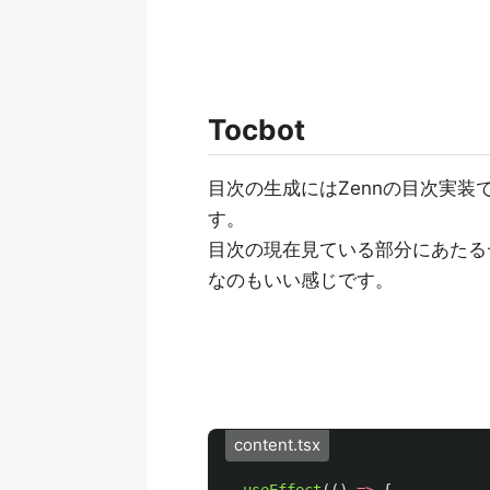
Tocbot
目次の生成にはZennの目次実装
す。
目次の現在見ている部分にあたるデ
なのもいい感じです。
content.tsx
useEffect
(()
=>
{