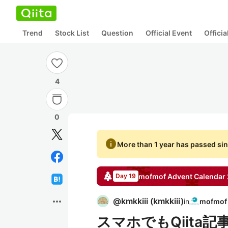
Trend
Stock List
Question
Official Event
Offici
4
0
info
More than 1 year has passed sin
mofmof
Advent Calendar
Day 19
more_horiz
@
kmkkiii
(
kmkkiii
)
in
スマホでもQiita