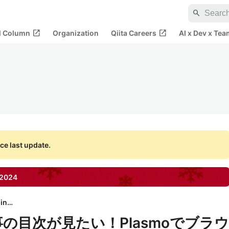
search
open_in_new
open_in_new
al Column
Organization
Qiita Careers
AI x Dev x Tea
ce last update.
2024
mofmof inc.
記事の目次が見たい！Plasmoでブラウ