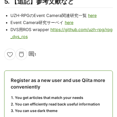
5. 【追記】参考文献など
UZH-RPGのEvent Camera関連研究一覧
here
Event Camera研究サーベイ
here
DVS用ROS wrapper
https://github.com/uzh-rpg/rpg
_dvs_ros
comment
1
Register as a new user and use Qiita more
conveniently
You get articles that match your needs
You can efficiently read back useful information
You can use dark theme