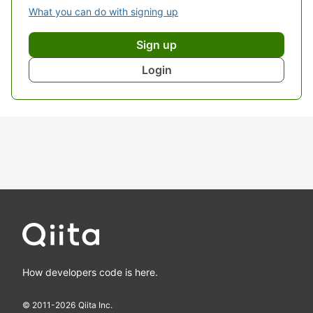
What you can do with signing up
Sign up
Login
How developers code is here.
© 2011-
2026
Qiita Inc.