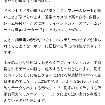
あたりが重要な特徴っぽい。
イベントカメラの最大の特徴として，
フレームレートが高
い
ことが挙げられます。通常のカメラは高々数十~数百フ
レーム毎秒だったのに対し，イベントカメラのフレームレ
ートは
数μs
オーダーです。めちゃくちゃ短い。
あと，
消費電力が少ない
です。バッテリーのサイズが限ら
れてくるようなロボットに搭載する際には相性が良さそう
です。
上記のような特徴は，おそらくですがイベントカメラで取
得されるデータの軽さに起因するものだと思います。従来
のカメラのように各ピクセルにおける輝度情報をすべて記
録するのではなく，2.2節で登場したような$e$という単
純なデータを出力する形式なので，従来のカメラよりも低
消費電力で，かつストリーミングにより近い出力を実現で
きているのだと思います。