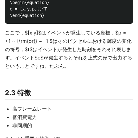
\begin{equation}

e = [x,y,p,t]^T

ここで，$[x,y]$はイベントが発生している座標，$p =
+1 ~ {\rm{or}} ~ -1 $はそのピクセルにおける輝度の変化
の符号，$t$はイベントが発生した時刻をそれぞれ表しま
す。イベント$e$が発生するとそれを上式の形で出力する
ということですね。たぶん。
2.3 特徴
高フレームレート
低消費電力
非同期的