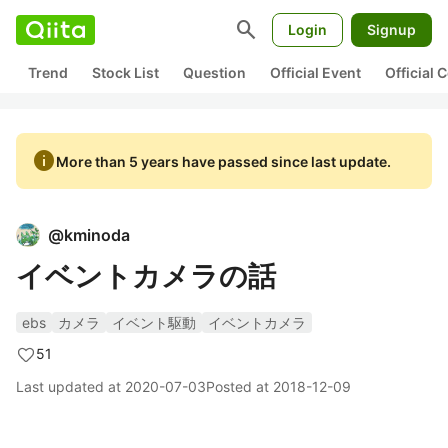
search
Login
Signup
Trend
Stock List
Question
Official Event
Official
info
More than 5 years have passed since last update.
@
kminoda
イベントカメラの話
ebs
カメラ
イベント駆動
イベントカメラ
51
Last updated at
2020-07-03
Posted at
2018-12-09