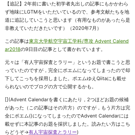
【追記】2年前に書いた初学者丸出しの記事にもかかわら
ず地味にLGTMをいただいているので、参考文献たちを地
道に追記していこうと思います（有用なものがあったら是
非教えていただきたいです）（2020年7月）
この記事は
東京大学航空宇宙工学科/専攻 Advent Calend
ar2018
の9日目の記事として書かれています。
元々は「有人宇宙探査とラリー」というお題で書こうと思
っていたのですが，完全にポエムになってしまったので却
下してこっちを採用しました。ポエムゆえQiitaにも載せ
られないのでブログの方で公開するかも。
[](Advent Calendarを書くにあたり，2つほどお題の候補
があった（この記事はその片方）のですが，もう片方は完
全にポエム()になってしまったのでAdvent Calendarには
載せずに本記事のお題を採択しました。読みたい方はこち
らどうぞ→
有人宇宙探査とラリー
)