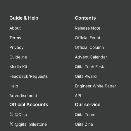
Guide & Help
Contents
About
Release Note
Terms
Official Event
Privacy
Official Column
Guideline
Advent Calendar
Media Kit
Qiita Tech Festa
Feedback/Requests
Qiita Award
Help
Engineer White Paper
Advertisement
API
Official Accounts
Our service
@Qiita
Qiita Team
@qiita_milestone
Qiita Zine