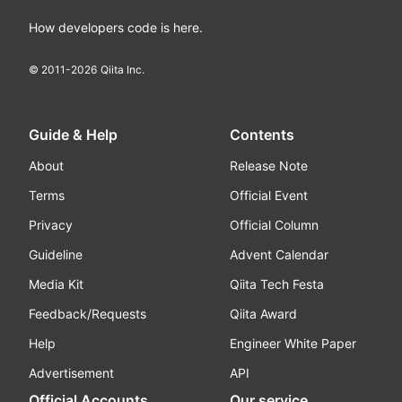
How developers code is here.
© 2011-
2026
Qiita Inc.
Guide & Help
Contents
About
Release Note
Terms
Official Event
Privacy
Official Column
Guideline
Advent Calendar
Media Kit
Qiita Tech Festa
Feedback/Requests
Qiita Award
Help
Engineer White Paper
Advertisement
API
Official Accounts
Our service