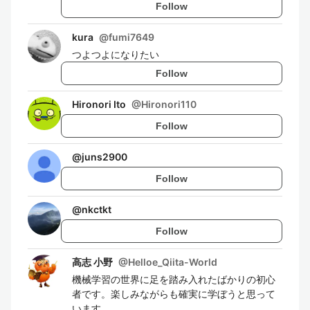
Follow
kura
@
fumi7649
つよつよになりたい
Follow
Hironori Ito
@
Hironori110
Follow
@
juns2900
Follow
@
nkctkt
Follow
高志 小野
@
Helloe_Qiita-World
機械学習の世界に足を踏み入れたばかりの初心
者です。楽しみながらも確実に学ぼうと思って
います。