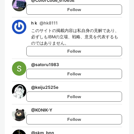
@
ColorCode_61065E
Follow
h k
@
hk8111
このサイトの掲載内容は私自身の見解であり、
必ずしもIBMの立場、戦略、意見を代表するも
のではありません。
Follow
@
satoru1983
Follow
@
keiju2525e
Follow
@
KONIK-Y
Follow
@
skm_bnn