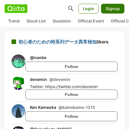
search
Login
Signup
Trend
Stock List
Question
Official Event
Official
初心者のための時系列データ異常検知
likers
@
naobe
Follow
devemin
@
devemin
Twitter: https://twitter.com/devemin
Follow
Ken Kameoka
@
kamekame-1215
Follow