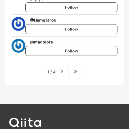
Follow
@
HameTarou
Follow
@
magolors
Follow
navigate_next
keyboard_double_arrow_right
1
/
4