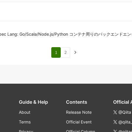
/Flowspec Lang: Go/Scala/Node.js/Python コンテナ周りのバックエンド
navigate_next
1
2
Guide & Help
Contents
Official
About
Release Note
@Qiita
Terms
Official Event
@qiita
Privacy
Official Column
@qiita