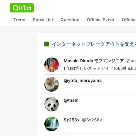
Trend
Stock List
Question
Official Event
Offici
インターネットブレークアウトを支えるCi
Masaki Okuda モブエンジニア
@
mo
(自称)怪しいネットアイドル広報 a.k.
@
yota_maruyama
@
tnam
Sz256x
@
Sz256x