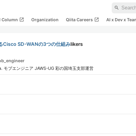
search
open_in_new
open_in_new
al Column
Organization
Qiita Careers
AI x Dev x Tea
sco SD-WANの3つの仕組み
likers
b_engineer
a. モブエンジニア JAWS-UG 彩の国埼玉支部運営