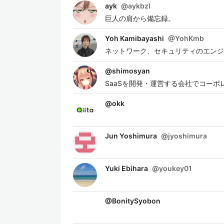
ayk
@
aykbzl
巨人の肩から備忘録。
Yoh Kamibayashi
@
YohKmb
ネットワーク、セキュリティのエンジニ
@
shimosyan
SaaSを開発・運営する会社でコー
@
okk
Jun Yoshimura
@
jyoshimura
Yuki Ebihara
@
youkey01
@
BonitySyobon