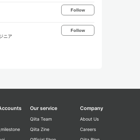
Follow
Follow
エンジニア
 Accounts
Our service
Company
Qiita Team
About Us
_milestone
Qiita Zine
Careers
poi
Official Shop
Qiita Blog