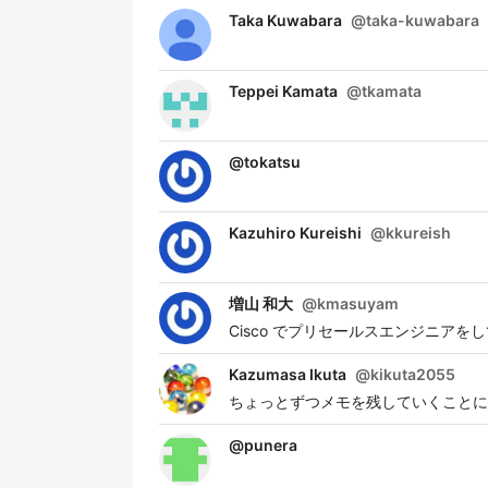
Taka Kuwabara
@
taka-kuwabara
Teppei Kamata
@
tkamata
@
tokatsu
Kazuhiro Kureishi
@
kkureish
増山 和大
@
kmasuyam
Cisco でプリセールスエンジニア
Kazumasa Ikuta
@
kikuta2055
ちょっとずつメモを残していくことに
@
punera