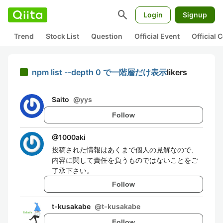
search
Login
Signup
Trend
Stock List
Question
Official Event
Official
npm list --depth 0 で一階層だけ表示
likers
Saito
@
yys
Follow
@
1000aki
投稿された情報はあくまで個人の見解なので、
内容に関して責任を負うものではないことをご
了承下さい。
Follow
t-kusakabe
@
t-kusakabe
Follow