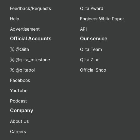
Feedback/Requests
Qiita Award
Help
Engineer White Paper
Advertisement
API
Official Accounts
Our service
@Qiita
Qiita Team
@qiita_milestone
Qiita Zine
@qiitapoi
Official Shop
Facebook
YouTube
Podcast
Company
About Us
Careers