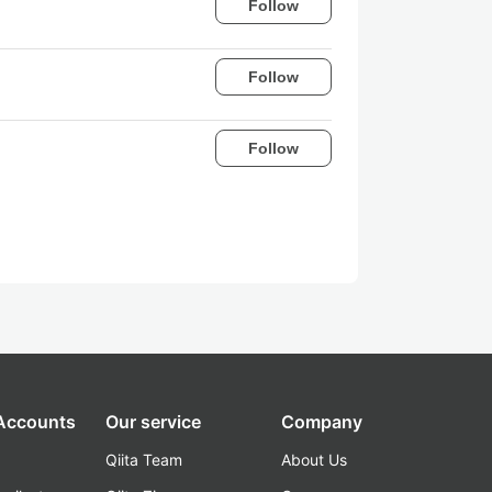
Follow
Follow
Follow
 Accounts
Our service
Company
Qiita Team
About Us