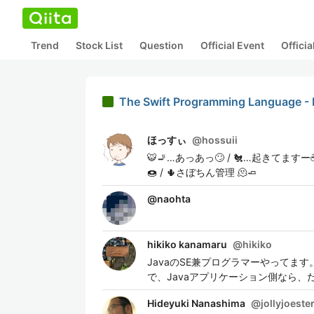
Trend
Stock List
Question
Official Event
Offici
The Swift Programming Langua
ほっすぃ
@
hossuii
🐯🚬…あっあっ🙄 / 🐔…起きてますー☕️
🍩 / 🌵さぼちん管理 🫠🧈
@
naohta
hikiko kanamaru
@
hikiko
JavaのSE兼プログラマーやってます。 
で、Javaアプリケーション側なら
Hideyuki Nanashima
@
jollyjoeste