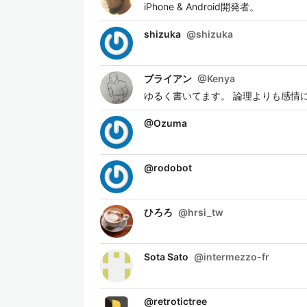
iPhone & Android開発者。
shizuka
@
shizuka
ブライアン
@
Kenya
ゆるく書いてます。 論理よりも感情
@
Ozuma
@
rodobot
ひろろ
@
hrsi_tw
Sota Sato
@
intermezzo-fr
@
retrotictree