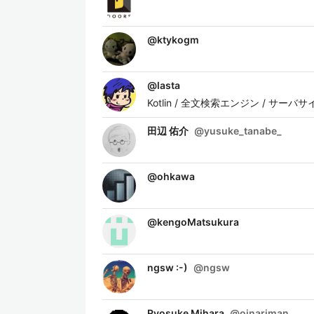
@
ktykogm
@
lasta
Kotlin / 全文検索エンジン / サー
田辺 佑介
@
yusuke_tanabe_
@
ohkawa
@
kengoMatsukura
ngsw :-)
@
ngsw
Ryosuke Mihara
@
oinariman