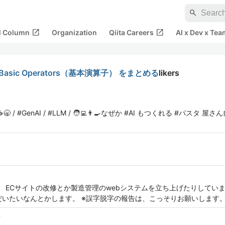
search
open_in_new
open_in_new
al Column
Organization
Qiita Careers
AI x Dev x Tea
ge - Basic Operators（基本演算子） をまとめる
likers
 / #GenAI / #LLM / 🧑‍💻👨‍🍳なぜか #AI もつくれる #パスタ 
ECサイトの改修とか製造管理のwebシステムを立ち上げたりしています. str
、だいたいなんとかします。 ※誤字脱字の報告は、こっそりお願いします
r