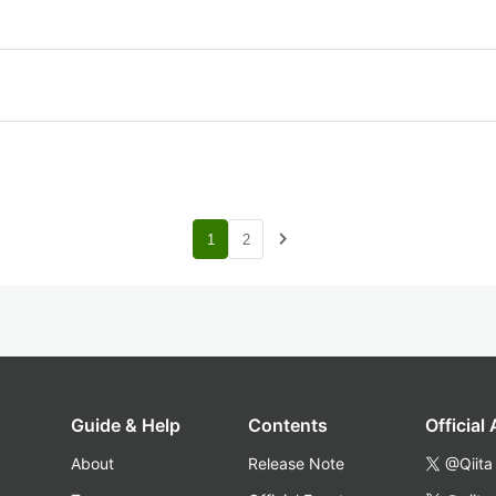
navigate_next
1
2
Guide & Help
Contents
Official
About
Release Note
@Qiita