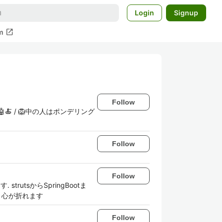
Login
Signup
open_in_new
m
Follow
屋さん🤖🍝 / 🦁中の人はポンデリング
Follow
Follow
utsからSpringBootま
。心が折れます
Follow