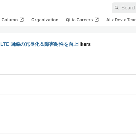
search
open_in_new
open_in_new
al Column
Organization
Qiita Careers
AI x Dev x Tea
、LTE 回線の冗長化＆障害耐性を向上
likers