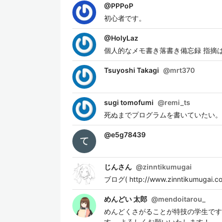
@
PPPoP
初心者です。
@
HolyLaz
個人的なメモ書き落書き備忘録 指摘
Tsuyoshi Takagi
@
mrt370
sugi tomofumi
@
remi_ts
死ぬまでプログラムを書いていたい。 PHP
@
e5g78439
じんさん
@
zinntikumugai
ブログ( http://www.zinntikumug
めんどい 太郎
@
mendoitarou_
めんどくさがることが特技の学生です
す。 よろしくお願いいたします！