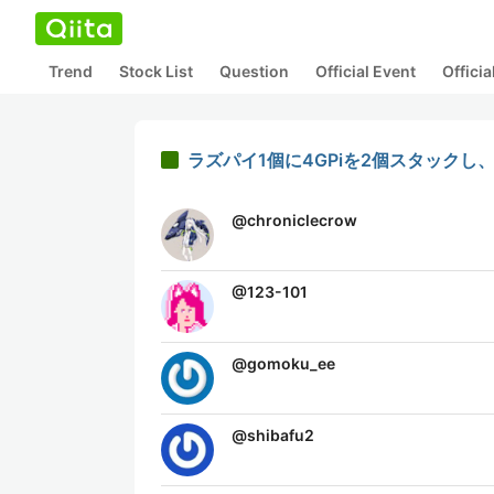
Trend
Stock List
Question
Official Event
Offici
ラズパイ1個に4GPiを2個スタックし
@
chroniclecrow
@
123-101
@
gomoku_ee
@
shibafu2