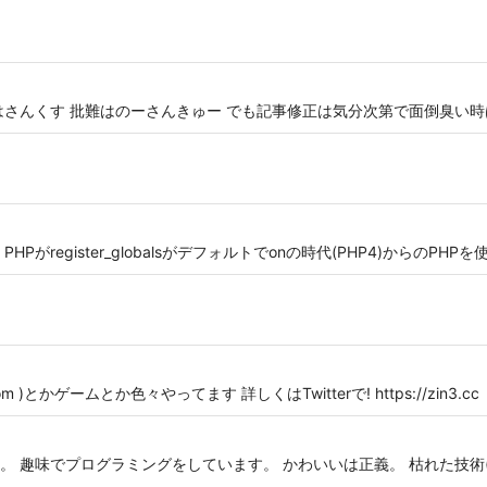
はさんくす 批難はのーさんきゅー でも記事修正は気分次第で面倒臭い時
がregister_globalsがデフォルトでonの時代(PHP4)からのPH
ai.com )とかゲームとか色々やってます 詳しくはTwitterで! https://zin3.cc
。 趣味でプログラミングをしています。 かわいいは正義。 枯れた技術