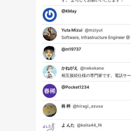
@
KMay
Yuta Mizui
@
mziyut
Software, Infrastructure Engineer @
@
m19737
かねがえ
@
nekokane
相互接続仕様の専門家です。電話サー
@
Pocket1234
柊 梓
@
hiragi_azusa
よ んた
@
keita44_f4