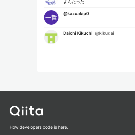
よんたった
@
kazuakip0
Daichi Kikuchi
@
kikudai
How developers code is here.