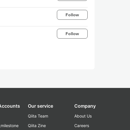
Follow
Follow
 Accounts
Our service
Company
Qiita Team
About Us
_milestone
Qiita Zine
Careers