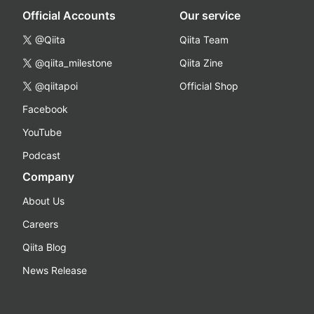
Official Accounts
Our service
@Qiita
Qiita Team
@qiita_milestone
Qiita Zine
@qiitapoi
Official Shop
Facebook
YouTube
Podcast
Company
About Us
Careers
Qiita Blog
News Release