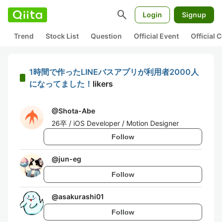
search
Login
Signup
Trend
Stock List
Question
Official Event
Official
1時間で作ったLINEバスアプリが利用者2000人
になってました！
likers
@
Shota-Abe
26卒 / iOS Developer / Motion Designer
Follow
@
jun-eg
Follow
@
asakurashi01
Follow