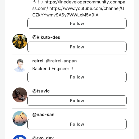
う！♪ https://linedevelopercommunity.connpa
ss.com/ https://www.youtube.com/channel/U
CZkYYwmvSA6y7WWLxM5x9IA
Follow
@
Rikuto-des
Follow
reirei
@
reirei-anpan
Backend Engineer !!
Follow
@
tsuvic
Follow
@
nao-san
Follow
@
ryo_dev