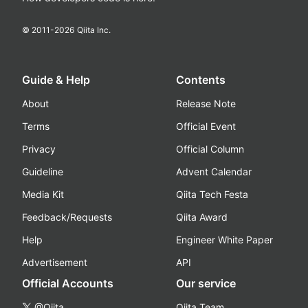
© 2011-
2026
Qiita Inc.
Guide & Help
Contents
About
Release Note
Terms
Official Event
Privacy
Official Column
Guideline
Advent Calendar
Media Kit
Qiita Tech Festa
Feedback/Requests
Qiita Award
Help
Engineer White Paper
Advertisement
API
Official Accounts
Our service
@Qiita
Qiita Team