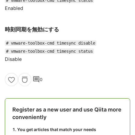
# vmware-toolbox-cmd timesync status
Enabled
時刻同期を無効にする
# vmware-toolbox-cmd timesync disable
# vmware-toolbox-cmd timesync status
Disable
comment
0
Register as a new user and use Qiita more
conveniently
You get articles that match your needs