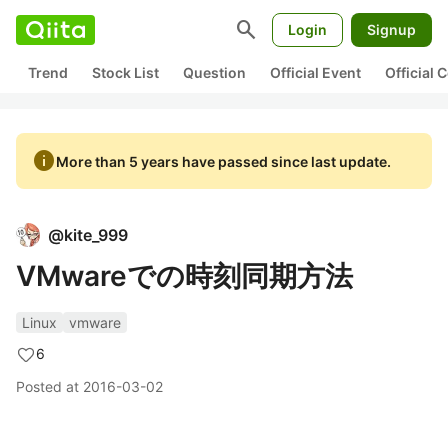
search
Login
Signup
Trend
Stock List
Question
Official Event
Official
info
More than 5 years have passed since last update.
@
kite_999
VMwareでの時刻同期方法
Linux
vmware
6
Posted at
2016-03-02