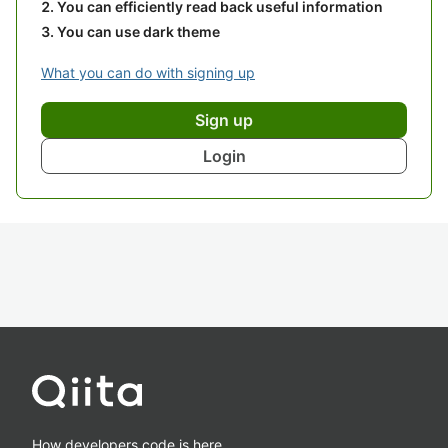
You can efficiently read back useful information
You can use dark theme
What you can do with signing up
Sign up
Login
How developers code is here.