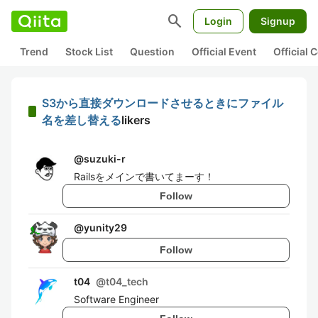
search
Login
Signup
Trend
Stock List
Question
Official Event
Official
S3から直接ダウンロードさせるときにファイル
名を差し替える
likers
@
suzuki-r
Railsをメインで書いてまーす！
Follow
@
yunity29
Follow
t04
@
t04_tech
Software Engineer