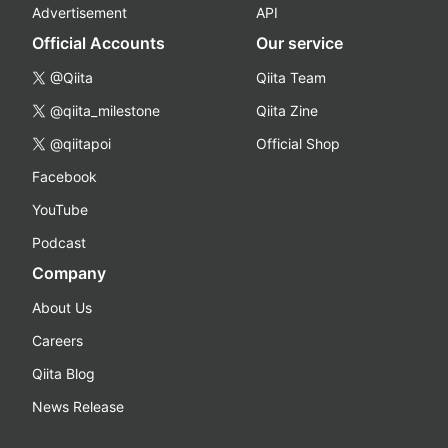
Advertisement
API
Official Accounts
Our service
@Qiita
Qiita Team
@qiita_milestone
Qiita Zine
@qiitapoi
Official Shop
Facebook
YouTube
Podcast
Company
About Us
Careers
Qiita Blog
News Release