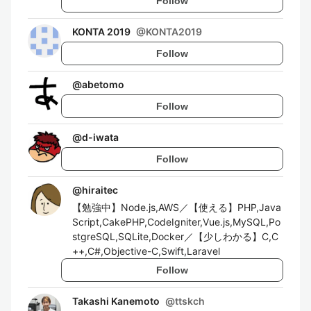
Follow
KONTA 2019
@
KONTA2019
Follow
@
abetomo
Follow
@
d-iwata
Follow
@
hiraitec
【勉強中】Node.js,AWS／【使える】PHP,Java
Script,CakePHP,CodeIgniter,Vue.js,MySQL,Po
stgreSQL,SQLite,Docker／【少しわかる】C,C
++,C#,Objective-C,Swift,Laravel
Follow
Takashi Kanemoto
@
ttskch