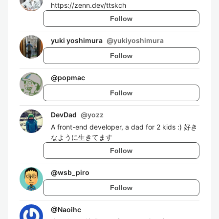
https://zenn.dev/ttskch
Follow
yuki yoshimura
@
yukiyoshimura
Follow
@
popmac
Follow
DevDad
@
yozz
A front-end developer, a dad for 2 kids :) 好き
なように生きてます
Follow
@
wsb_piro
Follow
@
Naoihc