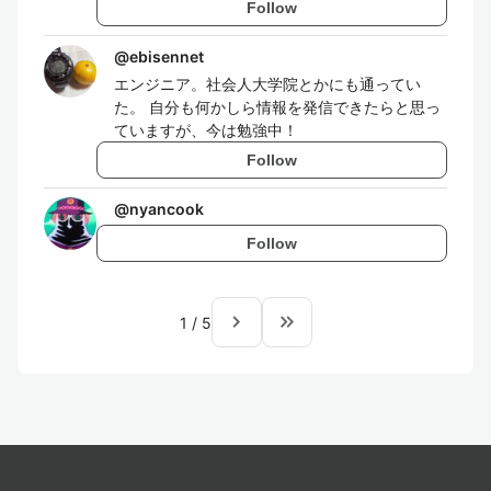
Follow
@
ebisennet
エンジニア。社会人大学院とかにも通ってい
た。 自分も何かしら情報を発信できたらと思っ
ていますが、今は勉強中！
Follow
@
nyancook
Follow
navigate_next
keyboard_double_arrow_right
1
/
5