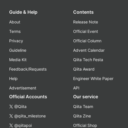
Guide & Help
Contents
About
Release Note
Terms
Official Event
Privacy
Official Column
Guideline
Advent Calendar
Media Kit
Qiita Tech Festa
Feedback/Requests
Qiita Award
Help
Engineer White Paper
Advertisement
API
Official Accounts
Our service
@Qiita
Qiita Team
@qiita_milestone
Qiita Zine
@qiitapoi
Official Shop