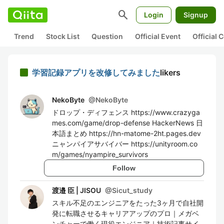
search
Login
Signup
Trend
Stock List
Question
Official Event
Official
学習記録アプリを改修してみました
likers
NekoByte
@
NekoByte
ドロップ・ディフェンス https://www.crazyga
mes.com/game/drop-defense HackerNews 日
本語まとめ https://hn-matome-2ht.pages.dev
ニャンパイアサバイバー https://unityroom.co
m/games/nyampire_survivors
Follow
渡邉 臣 | JISOU
@
Sicut_study
スキル不足のエンジニアをたった3ヶ月で自社開
発に転職させるキャリアアップのプロ｜メガベ
ンチャーで働く現役エンジニア｜技術記事サイ