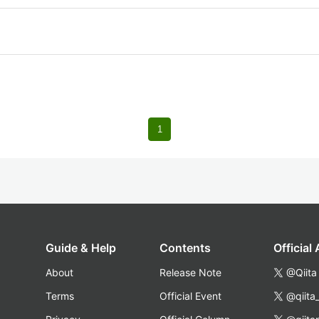
1
Guide & Help
Contents
Official
About
Release Note
@Qiita
Terms
Official Event
@qiita