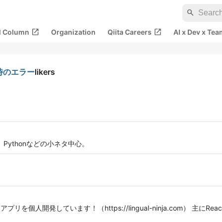
search
open_in_new
open_in_new
al Column
Organization
Qiita Careers
AI x Dev x Tea
した時のエラー
likers
、Pythonなどの小ネタ中心。
人開発しています！（https://lingual-ninja.com） 主にReact 