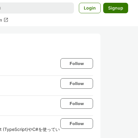
Login
Signup
open_in_new
m
Follow
Follow
Follow
Follow
(TypeScript)やC#を使ってい