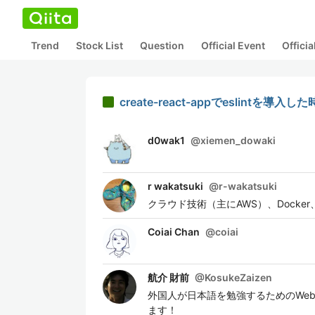
Trend
Stock List
Question
Official Event
Offici
create-react-appでeslintを導入
d0wak1
@
xiemen_dowaki
r wakatsuki
@
r-wakatsuki
クラウド技術（主にAWS）、Docker
Coiai Chan
@
coiai
航介 財前
@
KosukeZaizen
外国人が日本語を勉強するためのWebアプリを個
ます！