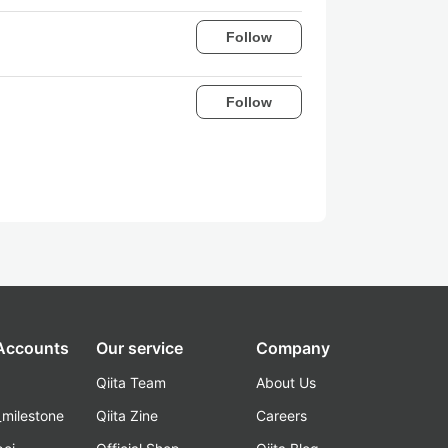
Follow
Follow
 Accounts
Our service
Company
Qiita Team
About Us
_milestone
Qiita Zine
Careers