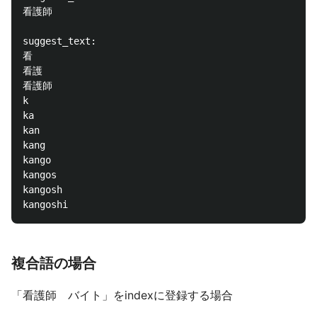
看護師

suggest_text: 

看

看護

看護師

k

ka

kan

kang

kango

kangos

kangosh

複合語の場合
「看護師 バイト」をindexに登録する場合