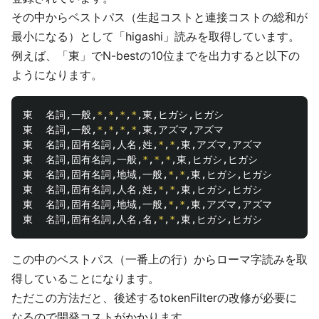
その中からベストパス（生起コストと連接コストの総和が
最小になる）として「higashi」読みを取得しています。
例えば、「東」でN-bestの10位までを出力すると以下の
ようになります。
東	名詞,一般,
*
,
*
,
*
,
*
,東,ヒガシ,ヒガシ

東	名詞,一般,
*
,
*
,
*
,
*
,東,アズマ,アズマ

東	名詞,固有名詞,人名,姓,
*
,
*
,東,アズマ,アズマ

東	名詞,固有名詞,一般,
*
,
*
,
*
,東,ヒガシ,ヒガシ

東	名詞,固有名詞,地域,一般,
*
,
*
,東,ヒガシ,ヒガシ

東	名詞,固有名詞,人名,姓,
*
,
*
,東,ヒガシ,ヒガシ

東	名詞,固有名詞,地域,一般,
*
,
*
,東,アズマ,アズマ

東	名詞,固有名詞,人名,名,
*
,
*
この中のベストパス（一番上の行）からローマ字読みを取
得していることになります。
ただこの方法だと、後述するtokenFilterの改修が必要に
なるので開発コストがかかります。