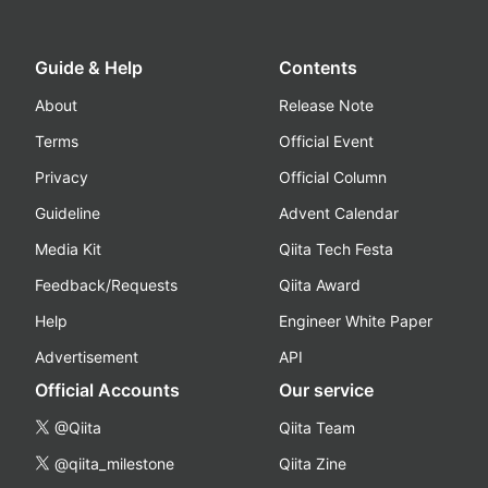
Guide & Help
Contents
About
Release Note
Terms
Official Event
Privacy
Official Column
Guideline
Advent Calendar
Media Kit
Qiita Tech Festa
Feedback/Requests
Qiita Award
Help
Engineer White Paper
Advertisement
API
Official Accounts
Our service
@Qiita
Qiita Team
@qiita_milestone
Qiita Zine