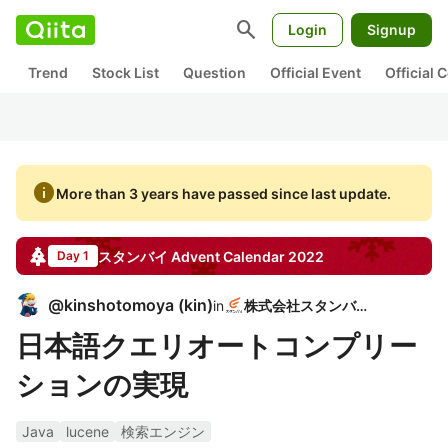
search
Login
Signup
Trend
Stock List
Question
Official Event
Official
info
More than 3 years have passed since last update.
スタンバイ
Advent Calendar
2022
Day 1
@
kinshotomoya
(
kin
)
in
株式会社スタンバイ
日本語クエリオートコンプリー
ションの実現
Java
lucene
検索エンジン