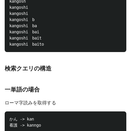
kangosh

kangoshi

kangoshi　

kangoshi　b

kangoshi　ba

kangoshi　bai

kangoshi　bait

検索クエリの構造
一単語の場合
ローマ字読みを取得する
かん -> kan
