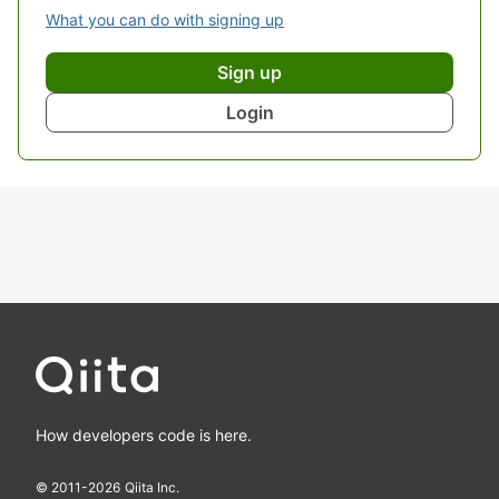
What you can do with signing up
Sign up
Login
How developers code is here.
© 2011-
2026
Qiita Inc.