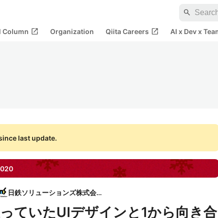
search
open_in_new
open_in_new
al Column
Organization
Qiita Careers
AI x Dev x Tea
ince last update.
020
日鉄ソリューションズ株式会社
っていたUIデザインと1から向き合