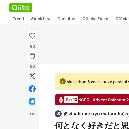
Trend
Stock List
Question
Official Event
Offici
63
56
info
More than 3 years have passed s
NSSOL
Advent Calendar
2
Day 12
more_horiz
@
kinakome
(
ryo matsuoka
)
in
何となく好きだと思