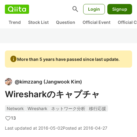
search
Login
Signup
Trend
Stock List
Question
Official Event
Official
info
More than 5 years have passed since last update.
@
kimzzang
(
Jangwook Kim
)
Wiresharkのキャプチャ
Network
Wireshark
ネットワーク分析
移行応援
13
Last updated at
2016-05-02
Posted at
2016-04-27