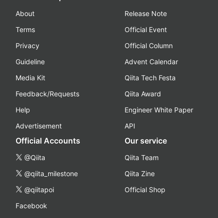
About
Release Note
Terms
Official Event
Privacy
Official Column
Guideline
Advent Calendar
Media Kit
Qiita Tech Festa
Feedback/Requests
Qiita Award
Help
Engineer White Paper
Advertisement
API
Official Accounts
Our service
@Qiita
Qiita Team
@qiita_milestone
Qiita Zine
@qiitapoi
Official Shop
Facebook